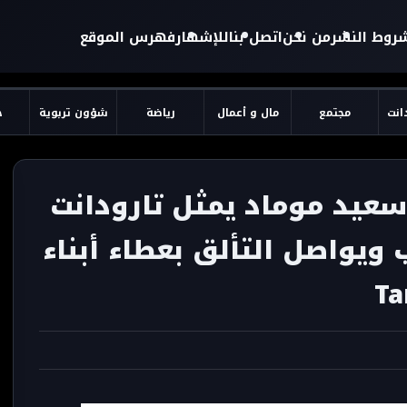
روط النشر
من نحن
اتصل بنا
للإشهار
فهرس الموقع
دانت
مجتمع
مال و أعمال
رياضة
شؤون تربوية
ح
سعيد موماد يمثل تارودانت
ويواصل التألق بعطاء أبناء