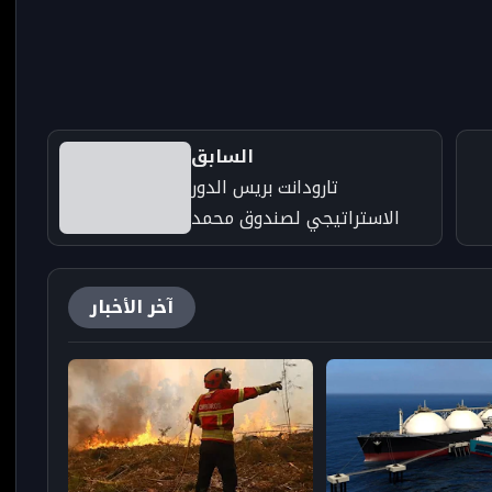
السابق
تارودانت بريس الدور
الاستراتيجي لصندوق محمد
السادس للاستثمار في تطوير
صناعة الرأسمال الاستثماري
آخر الأخبار
بإفريقيا Taroudant Presse