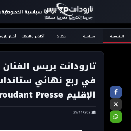
سياسية الخصوصية
ش
الرئيسية
سياسة
جهات
أكادير والجهة
أخبار تارو
تارودانت بريس الفنان 
في ربع نهائي ستانداب 
الإقليم Taroudant Presse
29/11/2025