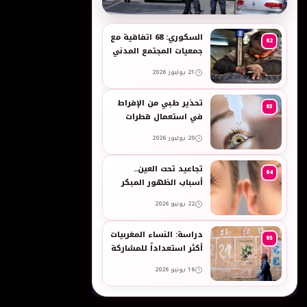
به
السكوري: 68 اتفاقية مع
02
جمعيات المجتمع المدني
لدعم حقوق الأطفال
21 يوليوز 2026
والنساء في العمل
تحذير طبي من الإفراط
03
في استعمال قطرات
العين وبخاخات الأنف
20 يوليوز 2026
المضيقة للأوعية
تجاعيد تحت العين..
04
أسباب الظهور المبكر
وطرق طبيعية للعناية
22 يونيو 2026
بالبشرة الحساسة -
taroudant press
دراسة: النساء المغربيات
05
أكثر استعداداً للمشاركة
في انتخابات 2026 مقارنة
16 يونيو 2026
بالرجال