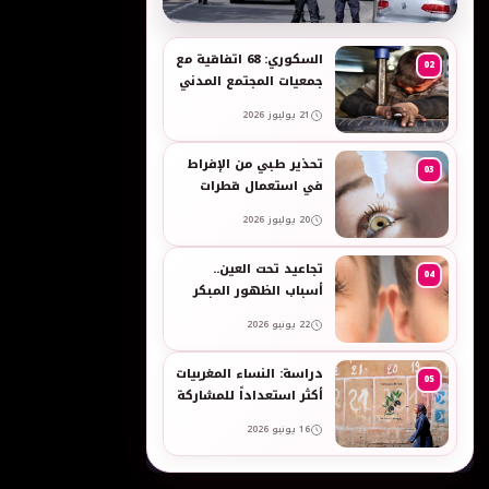
به
السكوري: 68 اتفاقية مع
02
جمعيات المجتمع المدني
لدعم حقوق الأطفال
21 يوليوز 2026
والنساء في العمل
تحذير طبي من الإفراط
03
في استعمال قطرات
العين وبخاخات الأنف
20 يوليوز 2026
المضيقة للأوعية
تجاعيد تحت العين..
04
أسباب الظهور المبكر
وطرق طبيعية للعناية
22 يونيو 2026
بالبشرة الحساسة -
taroudant press
دراسة: النساء المغربيات
05
أكثر استعداداً للمشاركة
في انتخابات 2026 مقارنة
16 يونيو 2026
بالرجال