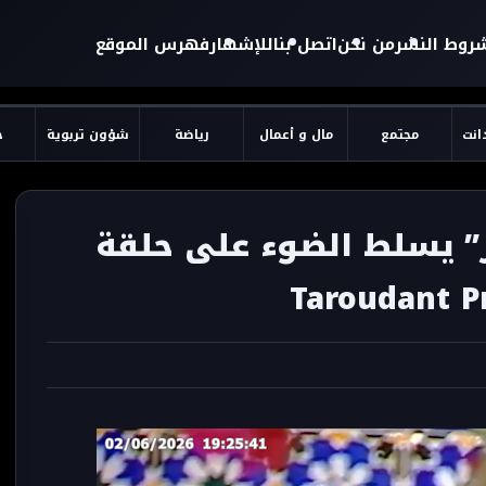
روط النشر
من نحن
اتصل بنا
للإشهار
فهرس الموقع
دانت
مجتمع
مال و أعمال
رياضة
شؤون تربوية
ح
وز” يسلط الضوء على حلقة