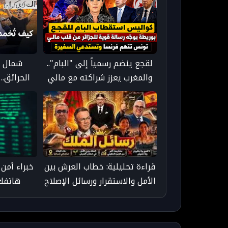
لقجع ينضم رسمياً إلى "البام"..
شمال إ
والمغرب يعزز شراكته مع مالي
الحرائق..
وسط تحديات إقليمية
الصي
قراءة تحليلية: خطاب العرش بين
خبراء أمن 
الأمل والاستقرار ورسائل الإصلاح
هاتفك 
ال