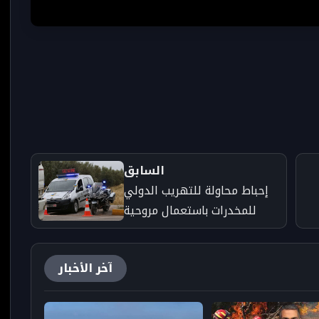
السابق
إحباط محاولة للتهريب الدولي
للمخدرات باستعمال مروحية
شمال المغرب - جريدة تارودانت
بريس
آخر الأخبار