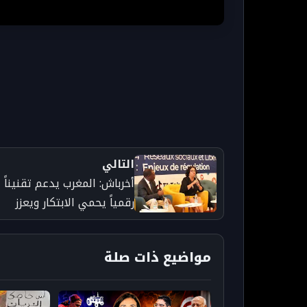
التالي
أخرباش: المغرب يدعم تقنيناً
رقمياً يحمي الابتكار ويعزز
الشفافية - جريدة تارودانت
بريس
مواضيع ذات صلة