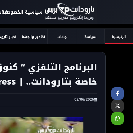
سياسية الخصوصية
ش
الرئيسية
سياسة
جهات
أكادير والجهة
أخبار تارو
البرنامج التلفزي “ كن
خاصة بتارودانت.. | Taroudant Press
02/06/2026