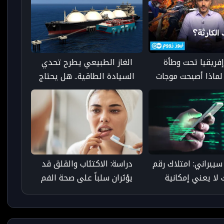
فريقيا تحت وطأة
الغاز الطبيعي يطرح تحدي
 لماذا أصبحت موجات
السيادة الطاقية.. هل يحتاج
ف أكثر تدميرًا؟
المغرب إلى بنية تحتية مستقلة؟
سيبراني: امتلاك رقم
دراسة: الاكتئاب والقلق قد
لا يعني إمكانية
يؤثران سلباً على صحة الفم
تجسس عليك
والأسنان