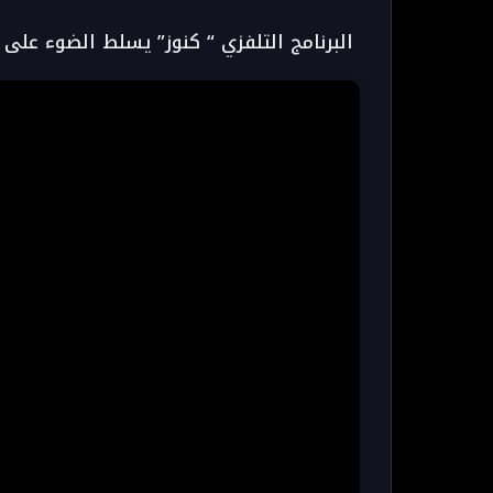
البرنامج التلفزي “ كنوز” يسلط الضوء على حلقة خاصة ب