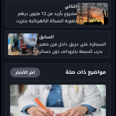
التالي
مشروع بأزيد من 12 مليون درهم
لتقوية الشبكة الكهربائية بتنزرت
وأولوز - جريدة تارودانت بريس
السابق
السيطرة على حريق داخل فرن صغير
بدرب كسيمة بتارودانت دون خسائر
بشرية - جريدة تارودانت بريس
مواضيع ذات صلة
آخر الأخبار