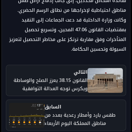
لفائدة أشخاص محددين، إلى جانب إدماج أراض ضمن
مناطق احتياطية لإخراجها من نطاق الرسم الحضري.
وكانت وزارة الداخلية قد دعت الجماعات إلى التقيد
بمقتضيات القانون 47.06 المحين، وتسريع تحصيل
المتأخرات وفق مقاربة ترتكز على مخاطر التحصيل لتعزيز
السيولة وتحسين الحكامة.
التالي
القانون 38.15 يعزز الصلح والوساطة
ويكرس توجه العدالة التوافقية
السابق
طقس بارد وأمطار رعدية بعدد من
مناطق المملكة اليوم الأربعاء