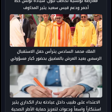
معارضة تونسية تخاطب تبون: سيادة تونس خط
أحمر ودعم قيس سعيد يثير المخاوف
الملك محمد السادس يترأس حفل الاستقبال
الرسمي بعيد العرش بالمضيق بحضور كبار مسؤولي
الدولة وشخصيات دولية
الاعتداء على طبيب داخل عيادته بدار الكداري يثير
استنكاراً واسعاً ودعوات لتعزيز حماية الأطر الصحية