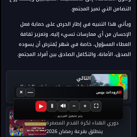
التضامن التي تميز المجتمع.
ويأتي هذا التنبيه في إطار الحرص على حماية فعل
الإحسان من أي ممارسات تسيء إليه، وتعزيز ثقافة
العطاء المسؤول، خاصة في شهر يُفترض أن يسوده
الصدق، الأمانة، والتكافل الصادق بين أفراد المجتمع.
التالي
اضطراب جوي قوي يترقب الشمال
×
—
تارودانت بريس
الغربي للمغرب وتحذيرات من أمطار
غزيرة ورياح عاتية
▶
Ⅱ
🔊
−
+
⛶
السابق
يتم تشغيل الفيديو...
دوري الهناء لكرة القدم المصغرة
ينطلق بقرعة رمضان 2026