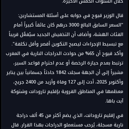
خلال السنوات الخمس الأخيرة.
قال الوزير قيوح في جوابه على أسئلة المستشارين:
"السعر السابق البالغ 3000 درهم كان عائقاً كبيراً أمام
الفئات الهشة، وأضاف أن التخفيض الجديد سيُفعَّل قريباً
مع تبسيط الإجراءات ليصبح التكوين أقصر وأقل تكلفة".
وأكد قيوح أن 65% من حوادث الدراجات النارية في المغرب
ترتبط بعدم حيازة الرخصة أو عدم احترام قواعد السير،
مشيراً إلى أن الجهة سجلت 1842 حادثاً جسمانياً بين يناير
وأكتوبر 2025، أدت إلى 127 وفاة وأزيد من 2400 جريح،
معظمها في المناطق القروية بإقليم تارودانت وشتوكة
آيت باها.
في إقليم تارودانت، الذي يضم أكثر من 45 ألف دراجة
نارية مسجلة، يُرحب مستعملو الدراجات بهذا القرار. قال