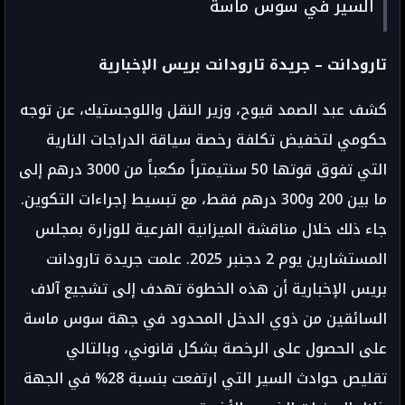
السير في سوس ماسة
تارودانت – جريدة تارودانت بريس الإخبارية
كشف عبد الصمد قيوح، وزير النقل واللوجستيك، عن توجه
حكومي لتخفيض تكلفة رخصة سياقة الدراجات النارية
التي تفوق قوتها 50 سنتيمتراً مكعباً من 3000 درهم إلى
ما بين 200 و300 درهم فقط، مع تبسيط إجراءات التكوين.
جاء ذلك خلال مناقشة الميزانية الفرعية للوزارة بمجلس
المستشارين يوم 2 دجنبر 2025. علمت جريدة تارودانت
بريس الإخبارية أن هذه الخطوة تهدف إلى تشجيع آلاف
السائقين من ذوي الدخل المحدود في جهة سوس ماسة
على الحصول على الرخصة بشكل قانوني، وبالتالي
تقليص حوادث السير التي ارتفعت بنسبة 28% في الجهة