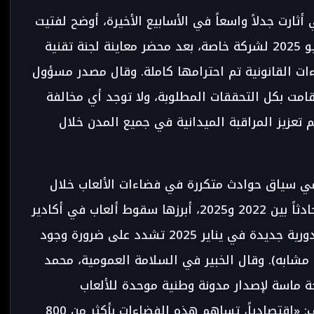
ثارت جدلاً واسعاً في الأسابيع الأخيرة، أوضح لفتيت
أن الجماعة منحت ترخيصاً مؤقتاً بتاريخ 2 يونيو 2025 لشركة خاصة، بعد محضر معاينة لجنة تقنية
20، مؤكداً أن الإجراءات القانونية تم احترامها كاملة. وقال مصدر مسؤول
ة قامت بكل التحققات المطلوبة، ولا توجد أي مخالفة
 تعزيز المراقبة الميدانية في جميع المدن خلال
 في سياق حوادث متكررة في فضاءات الألعاب خلال
السنوات الأخيرة، حيث سجلت السلطات 12 حادثاً بين 2022 و2025، أبرزها سقوط ألعاب في أكادير
والدار البيضاء، مما دفع الوزارة إلى إصدار دورية جديدة في يناير 2025 تشدد على ضرورة وجود
فنية من مكاتب معتمدة دولياً (TÜV أو مشابه). وقال الخبير في السلامة العمومية، محمد
ة ماسة لإصدار مدونة وطنية موحدة للألعاب
الترفيهية، كما فعت تونس والجزائر». وأضاف: «اقتصادياً، تساهم هذه الفضاءات بأكثر من 800