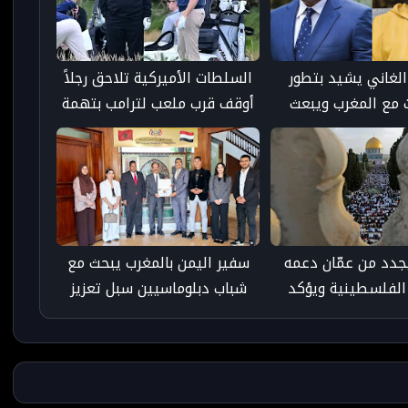
الغاني يشيد بتطور
السلطات الأميركية تلاحق رجلاً
ت مع المغرب ويبعث
أوقف قرب ملعب لترامب بتهمة
 الملك محمد السادس
حيازة سلاح ناري
جدد من عمّان دعمه
سفير اليمن بالمغرب يبحث مع
الفلسطينية ويؤكد
شباب دبلوماسيين سبل تعزيز
ك بحل الدولتين
التعاون وإطلاق مبادرات مشتركة