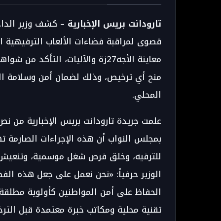
تارودانت بريس الإخبارية
– كشف وزير الداخل
قصوى لمراقبة فضاءات الألعاب الترفيهية ا
معاينة الأجه27زة والآليات، التأك
منح أي ترخيص، وذلك لضمان أمن وسلامة الم
المحلي.
علمت جريدة تارودانت بريس الإخبارية من نص
بمجلس النواب أن هذه الإجراءات الصارمة 
للترفيه، وخلق فرص شغل موسمية، وتنعيش م
الوزير حرفياً: «نحن نعمل على جعل هذه ال
الحفاظ على أمن المواطنين كأولوية مطلق
تقنية محلية ومكاتب خبرة معتمدة قبل التر