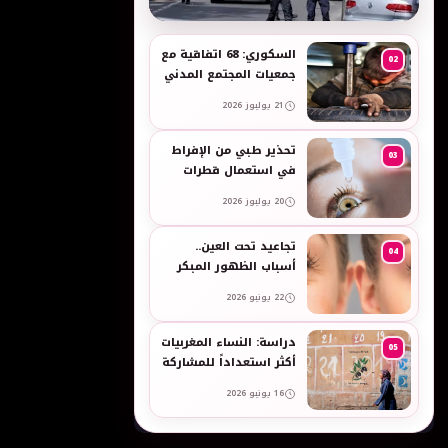
به
السكوري: 68 اتفاقية مع
02
جمعيات المجتمع المدني
لدعم حقوق الأطفال
21 يوليوز 2026
والنساء في العمل
تحذير طبي من الإفراط
03
في استعمال قطرات
العين وبخاخات الأنف
20 يوليوز 2026
المضيقة للأوعية
تجاعيد تحت العين..
04
أسباب الظهور المبكر
وطرق طبيعية للعناية
22 يونيو 2026
بالبشرة الحساسة -
taroudant press
دراسة: النساء المغربيات
05
أكثر استعداداً للمشاركة
في انتخابات 2026 مقارنة
16 يونيو 2026
بالرجال