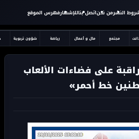
روط النشر
من نحن
اتصل بنا
للإشهار
فهرس الموقع
دانت
مجتمع
مال و أعمال
رياضة
شؤون تربوية
ح
اقبة على فضاءات الألعاب
طنين خط أحمر»