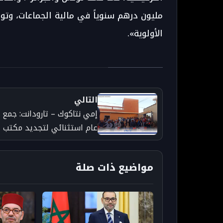
مليون درهم سنوياً في مالية الجماعات، وت
الأولوية».
التالي
إمي نتاكوك – تارودانت: جمع
عام استثنائي لتجديد مكتب
جمعية إمي اكوك للماء الصال
للشرب بعد إنجاز المشروع
مواضيع ذات صلة
الثلاثي بنسبة 100%