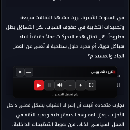
في السنوات الأخيرة، برزت مشاهد انتقالات سريعة
وتجديدات انتخابية في صفوف الشباب، لكن التساؤل يظل
مطروحاً: هل تمثل هذه التحركات عملاً حقيقياً لبناء
هياكل قوية، أم مجرد حلول سطحية لا تُغني عن العمل
الجاد والمستدام؟
×
—
تارودانت بريس
سياق إضافي: الرهان على الشباب في الديمقراطية
المغربية
▶
Ⅱ
🔊
−
+
⛶
يتم تشغيل الفيديو...
تجارب متعددة أثبتت أن إشراك الشباب بشكل فعلي داخل
الأحزاب، يعزز الممارسة الديمقراطية ويعيد الثقة في
العمل السياسي. لذلك، فإن تقوية التنظيمات الداخلية،