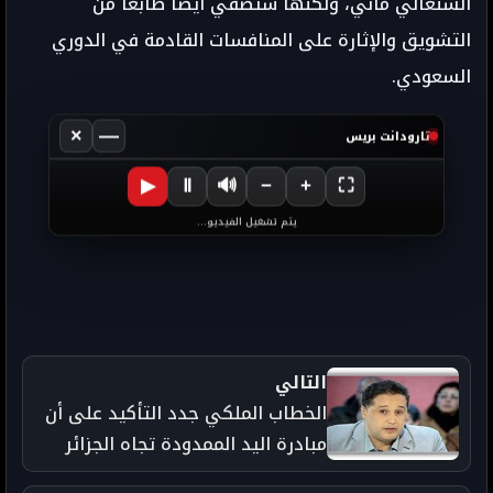
السنغالي ماني، ولكنها ستضفي أيضًا طابعًا من
التشويق والإثارة على المنافسات القادمة في الدوري
السعودي.
×
—
تارودانت بريس
▶
Ⅱ
🔊
−
+
⛶
يتم تشغيل الفيديو...
التالي
الخطاب الملكي جدد التأكيد على أن
مبادرة اليد الممدودة تجاه الجزائر
"صادقة، جادة، ومسؤولة" وتهدف