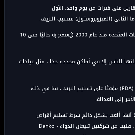
ارين على فترات من يوم واحد. الأول
 الثاني (الميزوبروستول) فيسبب النزيف.
كان أول دواء تمت الموافقة عليه في الولايات المتحدة منذ عام 2000 (يُسمح به حاليًا حتى 10
Covi ، لم يُسمح بإعطائها للناس إلا في أماكن محددة جدًا ، مثل عيادات
خلال الوباء ، وافقت إدارة الأدوية الأمريكية (FDA) مؤقتًا على تسليم البريد ، بما في ذلك
لأمر إلى العدالة.
2021 ، أعلنت الوكالة أنها ألغت بشكل دائم شرط تسليم أقراص
الميفيبريستون يدويًا إلى الأطراف المهتمة. طلبت من شركتين تبيعان الدواء - Danko