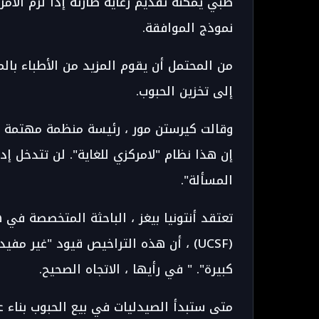
طبي يمكنه تقديم رعاية طارئة إذا لزم الأم
نموذج الموافقة.
من المحتمل أن يقوم المزيد من الأطباء بالم
إلى تخزين الحبوب.
وقالت كيرستن مور ، رئيسة منظمة مهتمة ب
إن هذا نظام "لامركزي للغاية". لن تتدخل إدا
المسألة".
تعتقد أنتونيا بيغز ، الباحثة المتخصصة في
(UCSF) ، أن هذه التراخيص قيود "غير مف
كبيرة". " في رأيها ، الاتجاه الصحيح.
متى ستبدأ الصيدليات في بيع الحبوب بناء 