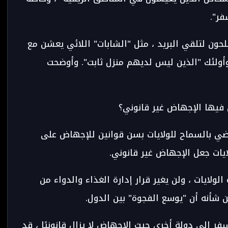
فر".
صلحون لتلقي البريد ، مثل "الشابات" اللائي يعشن مع
أولئك "الذين ليس لديهم منزل ثابت". وأوضحت
ن فيها الإجهاض غير قانوني؟
ضي بالسماح للولايات بسن قوانين للإجهاض على
ولايات ، ولن يغير قرار إدارة الغذاء والدواء من
ن شأنه أن "يوسع الفجوة" بين الدول.
فر إلى دولة أخرى حيث الإجهاض لا يزال قانونيًا ، قد