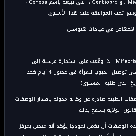
Laboratories ، التي تبيعه تحت اسم Miviprex ، و Genbiopro ، التي تبيعه باسم Genesa -
سع. تمت الموافقة عليه هذا الأسبوع.
الإجهاض في عيادات هيوستن
الآن يمكن لجميع الصيدليات بيع عقار "Mifepristone" إذا وقّعت على استمارة مرسلة إلى
"Danko" و "GeneBioPro" لضمان قدرتها على توصيل الحبوب للمرأة في غضون 4 أيام كحد
ريخ الذي طلبه المشتري).
صفات الطبية صادرة عن وكالة مخولة بإصدار الوصفات
قانون الولاية يسمح بذلك.
ه الوصفات أن يكمل نموذجًا يؤكد أنه متصل بمركز