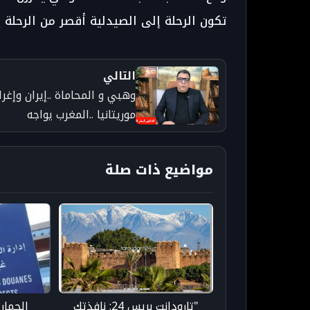
تكون الرحلة إلى الصيدلية أقصر من الرحلة إ
التالي
وهبي و المحاماة ..إيران وإغر
موريتانيا ..المغرب يواجه
سيكولوجيات مضطربة في
المحيط الاقليمي
مواضيع ذات صلة
"تارودانت بريس 24: نافذتك
الجمار