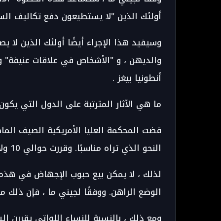
أولئك الذين "لا يستطيعون دفع تكاليف الس
وسيفيد هذا الإجراء أيضًا أولئك الذين لا ي
والديهن ، و "الأشخاص في علاقات عنيفة" و
أنطونيا بيغز .
ما هي الآثار المترتبة على الدول التي يكو
قضت المحكمة العليا الأمريكية الصيف الما
النحو الذي تراه مناسبًا. وقررت حوالي 10 ولايات جعل الإجهاض غير قانوني.
لذلك ، لا يمكن بيع حبوب الإجهاض في هذه ال
الوضع الراهن. ووفقًا لجيني ما ، فإن ذلك م
ومع ذلك ، بالنسبة للنساء اللواتي يقررن الس