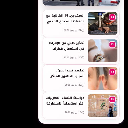
به
السكوري: 68 اتفاقية مع
02
جمعيات المجتمع المدني
لدعم حقوق الأطفال
21 يوليوز 2026
والنساء في العمل
تحذير طبي من الإفراط
03
في استعمال قطرات
العين وبخاخات الأنف
20 يوليوز 2026
المضيقة للأوعية
تجاعيد تحت العين..
04
أسباب الظهور المبكر
وطرق طبيعية للعناية
22 يونيو 2026
بالبشرة الحساسة -
taroudant press
دراسة: النساء المغربيات
05
أكثر استعداداً للمشاركة
في انتخابات 2026 مقارنة
16 يونيو 2026
بالرجال