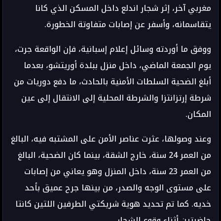
مغربي آخر، إثر شجار اندلع داخل المسكن الذي كانا
يتقاسمانه، وأسفر عن إصابات متفاوتة الخطورة.
ووفق ما أوردته وسائل إعلام إسبانية، فإن الواقعة جرت،
يوم الجمعة الماضي، داخل منزل ببلدة أوريتشو، بعدما
أبلغ الضحية السلطات الأمنية بالحادث، ما دفع دوريات من
شرطة إرتزانتزا والشرطة المحلية إلى الانتقال إلى عين
المكان.
وعند وصولها، عثرت عناصر الأمن على المشتبه فيه، البالغ
من العمر 24 سنة، خارج الشقة، بينما كان الضحية، البالغ
من العمر 23 سنة، داخل المنزل وهو يعاني من إصابات
على مستوى الوجه والصدر، من بينها جرح عميق بأحد
خديه. كما تم تحديد هوية شريكتي الطرفين اللتين كانتا
حاضرتين أثناء وقوع الشجار.