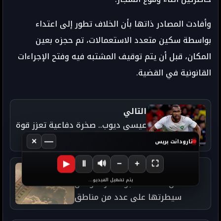
وأفادت المصادر ذاتها بأن الخلاف تطور إلى اعتداء
بواسطة سكين متعدد الاستعمالات، تم حجزه بعين
المكان، قبل أن يتم توقيف المشتبه فيه وفتح الإجراءات
القانونية في القضية.
التالي
عيسى ديوب.. صخرة دفاعية تعزز قوة
المنتخب المغربي
×
—
تارودانت بريس
▶
Ⅱ
🔊
−
+
⛶
السابق
يتم تشغيل الفيديو...
طقس الثلاثاء.. أجواء حارة تواصل
سيطرتها على عدد من مناطق
المملكة