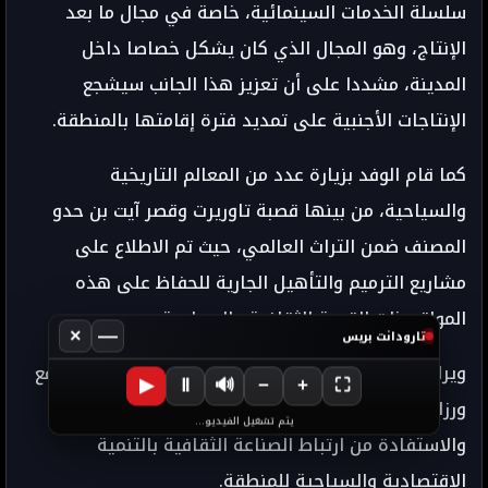
سلسلة الخدمات السينمائية، خاصة في مجال ما بعد
الإنتاج، وهو المجال الذي كان يشكل خصاصا داخل
المدينة، مشددا على أن تعزيز هذا الجانب سيشجع
الإنتاجات الأجنبية على تمديد فترة إقامتها بالمنطقة.
كما قام الوفد بزيارة عدد من المعالم التاريخية
والسياحية، من بينها قصبة تاوريرت وقصر آيت بن حدو
المصنف ضمن التراث العالمي، حيث تم الاطلاع على
مشاريع الترميم والتأهيل الجارية للحفاظ على هذه
المواقع ذات القيمة الثقافية والسياحية.
×
—
تارودانت بريس
ويراهن المغرب من خلال هذا المشروع على ترسيخ موقع
▶
Ⅱ
🔊
−
+
⛶
ورزازات كمنصة إقليمية ودولية للإنتاج السينمائي،
يتم تشغيل الفيديو...
والاستفادة من ارتباط الصناعة الثقافية بالتنمية
الاقتصادية والسياحية للمنطقة.