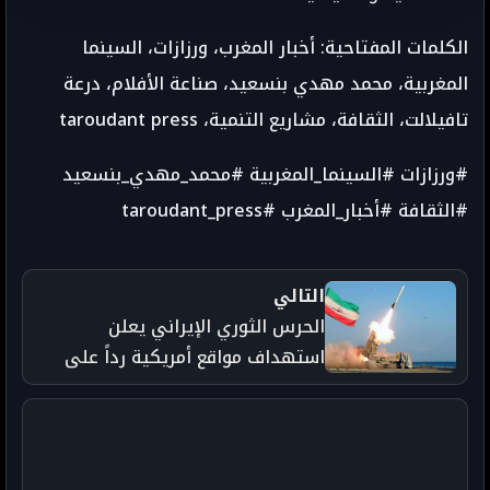
الكلمات المفتاحية: أخبار المغرب، ورزازات، السينما
المغربية، محمد مهدي بنسعيد، صناعة الأفلام، درعة
تافيلالت، الثقافة، مشاريع التنمية، taroudant press
#ورزازات #السينما_المغربية #محمد_مهدي_بنسعيد
#الثقافة #أخبار_المغرب #taroudant_press
التالي
الحرس الثوري الإيراني يعلن
استهداف مواقع أمريكية رداً على
ضربات واشنطن - taroudant press