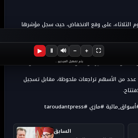
يوم الثلاثاء، على وقع الانخفاض، حيث سجل مؤشرها
وعرف مؤشر “MASI.20” ارتفاعاً طفيفاً بنسبة 0,17 في المائة، بينما تراجع مؤشر “MASI.ESG”
▶
Ⅱ
🔊
−
+
⛶
يتم تشغيل الفيديو...
 عدد من الأسهم تراجعات ملحوظة، مقابل تسجيل
تتاح.
لية #مازي #taroudantpress
السابق