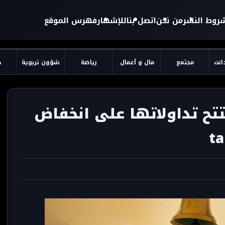
روط النشر
من نحن
اتصل بنا
للإشهار
فهرس الموقع
دانت
مجتمع
مال و أعمال
رياضة
شؤون تربوية
ح
تتح تداولاتها على انخفاض