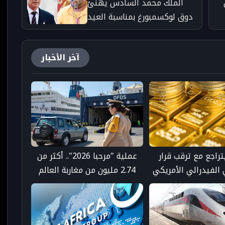
الملك محمد السادس يهنئ
دوق لوكسمبورغ بمناسبة العيد
الوطني - taroudant press
آخر الأخبار
راجع مع ترقب قرار
عملية "مرحبا 2026".. أكثر من
 الفيدرالي الأمريكي
2.74 مليون من مغاربة العالم
 أسعار الفائدة
عبروا إلى المملكة