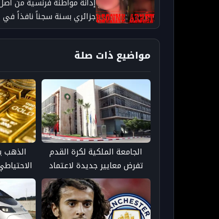
إدانة مواطنة فرنسية من أصل
جزائري بسنة سجناً نافذاً في
قضية تشهير بمراكش -
taroudant press
مواضيع ذات صلة
الجامعة الملكية لكرة القدم
الذهب يت
تفرض معايير جديدة لاعتماد
الاحتياطي
وتصنيف المدارس والأكاديميات
بشأن
الخاصة