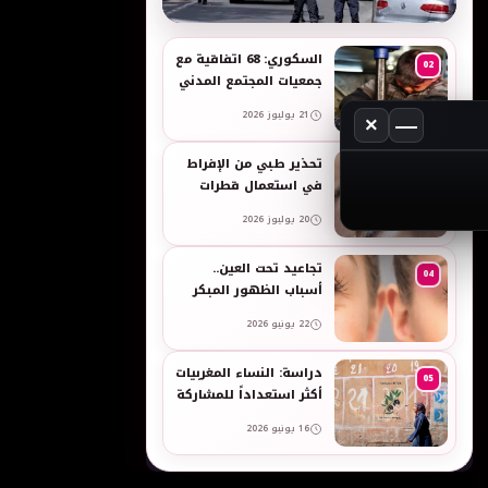
به
السكوري: 68 اتفاقية مع
02
جمعيات المجتمع المدني
لدعم حقوق الأطفال
21 يوليوز 2026
والنساء في العمل
×
—
تحذير طبي من الإفراط
03
في استعمال قطرات
العين وبخاخات الأنف
20 يوليوز 2026
المضيقة للأوعية
تجاعيد تحت العين..
04
أسباب الظهور المبكر
وطرق طبيعية للعناية
22 يونيو 2026
بالبشرة الحساسة -
taroudant press
دراسة: النساء المغربيات
05
أكثر استعداداً للمشاركة
في انتخابات 2026 مقارنة
16 يونيو 2026
بالرجال