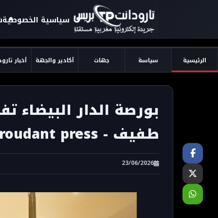
سياسية الخصوصية
ش
الرئيسية
سياسة
جهات
أكادير والجهة
أخبار تارو
بورصة الدار البيضاء تف
طفيف - taroudant press
23/06/2026