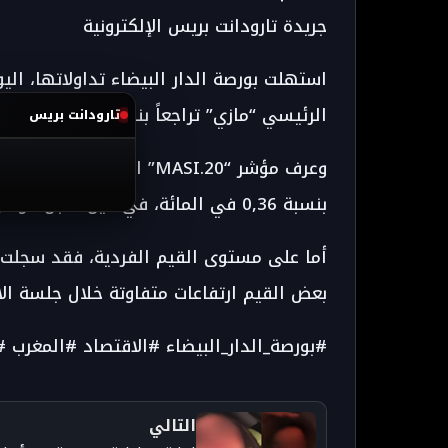
جريدة تارودانت بريس الإلكترونية
استهلت بورصة الدار البيضاء تداولاتها، ال
الرئيسي “مازي” تراجعاً بنسبة 0,1 في المائة ليستقر عند 18.372,12 نقطة.
تارودانت بريس
بنسبة 0,36 في المائة، في حين سجل مؤشر المقاولات الصغيرة والمتوسطة انخفاضاً محدوداً.
أما على مستوى القيم الفردية، فقد سجلت
بعض القيم ارتفاعات متفاوتة خلال جلسة الاف
#بورصة_الدار_البيضاء #الاقتصاد #المغرب #أسواق_ما
التالي