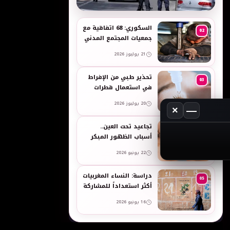
به
السكوري: 68 اتفاقية مع
02
جمعيات المجتمع المدني
لدعم حقوق الأطفال
21 يوليوز 2026
والنساء في العمل
تحذير طبي من الإفراط
03
في استعمال قطرات
العين وبخاخات الأنف
20 يوليوز 2026
المضيقة للأوعية
×
—
تجاعيد تحت العين..
04
أسباب الظهور المبكر
وطرق طبيعية للعناية
22 يونيو 2026
بالبشرة الحساسة -
taroudant press
دراسة: النساء المغربيات
05
أكثر استعداداً للمشاركة
في انتخابات 2026 مقارنة
16 يونيو 2026
بالرجال