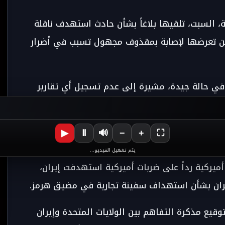
ية، السبت، تلقيها بلاغاً بشأن حادث استهدف ناقلة
عن تعرضها لإصابة بمقذوف مجهول تسبب في أضرار
 في حالة جيدة، مشيرة إلى عدم تسجيل أي تقارير
ن الكشف عن هوية السفينة أو الجهة التي تقف وراء
▶
Ⅱ
🔊
−
+
⛶
في المنطقة، بعدما أفادت وسائل إعلام رسمية
يتم تشغيل الفيديو...
ميركية رداً على ضربات أميركية استهدفت إيران،
ن بشأن استهداف سفينة تجارية في مضيق هرمز.
قيع مذكرة التفاهم بين الولايات المتحدة وإيران