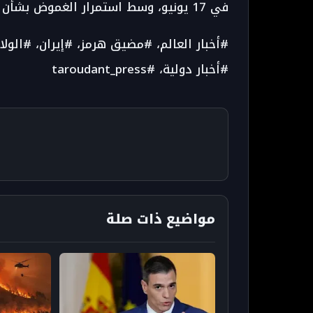
في 17 يونيو، وسط استمرار الغموض بشأن الجهة المسؤولة عن الحادث البحري الأخير.
#أخبار العالم، #مضيق هرمز، #إيران، #الولاي
#أخبار دولية، #taroudant_press
مواضيع ذات صلة