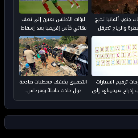
ات جنوب ألمانيا تخرج
لبؤات الأطلس يعبرن إلى نصف
طرة والرياح تعرقل
نهائي كأس إفريقيا بعد إسقاط
ود الإطفاء
جنوب إفريقيا بالرباط
حات ترقيم السيارات
التحقيق يكشف معطيات صادمة
إدراج «تيفيناغ» إلى
حول حادث حافلة بومرداس..
الواجهة
السائق كان تحت تأثير المخدرات