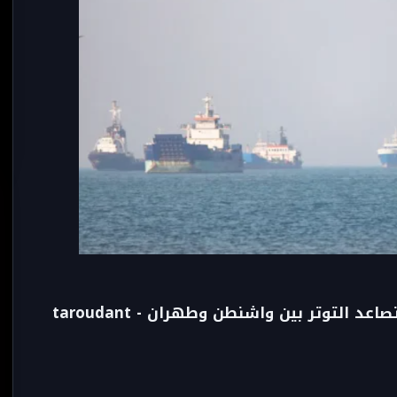
إصابة ناقلة بمقذوف في مضيق هرمز وتصاعد التوتر بين واشنطن وطهران - taroudant