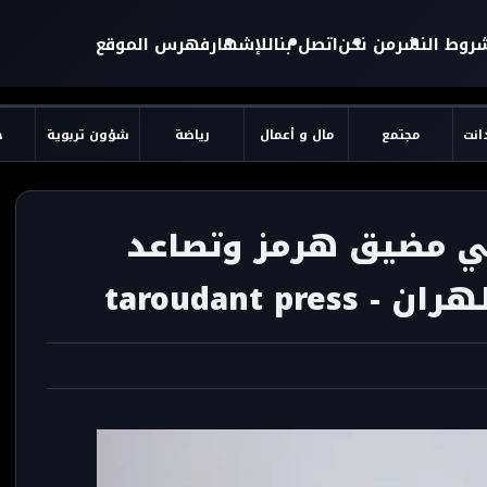
روط النشر
من نحن
اتصل بنا
للإشهار
فهرس الموقع
دانت
مجتمع
مال و أعمال
رياضة
شؤون تربوية
ح
في مضيق هرمز وتصاعد
taroudant p