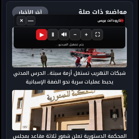
مواضيع ذات صلة
آخر الأخبار
×
—
تارودانت بريس
▶
Ⅱ
🔊
−
+
⛶
يتم تشغيل الفيديو...
شبكات التهريب تستغل أزمة سبتة.. الحرس المدني
يحبط عمليات سرية نحو الضفة الإسبانية
المحكمة الدستورية تعلن شغور ثلاثة مقاعد بمجلس