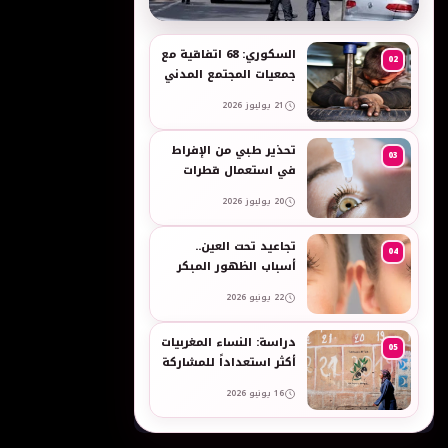
به
السكوري: 68 اتفاقية مع
02
جمعيات المجتمع المدني
لدعم حقوق الأطفال
21 يوليوز 2026
والنساء في العمل
تحذير طبي من الإفراط
03
في استعمال قطرات
العين وبخاخات الأنف
20 يوليوز 2026
المضيقة للأوعية
تجاعيد تحت العين..
04
أسباب الظهور المبكر
وطرق طبيعية للعناية
22 يونيو 2026
بالبشرة الحساسة -
taroudant press
دراسة: النساء المغربيات
05
أكثر استعداداً للمشاركة
في انتخابات 2026 مقارنة
16 يونيو 2026
بالرجال