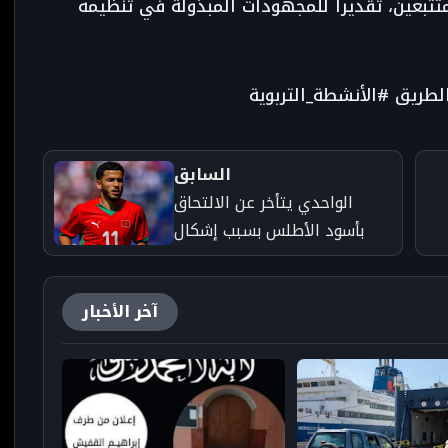
تبعين، تقديرا للمجهودات المبذولة في تنظيمه
طريق #الأنشطة_التربوية
السابق
الواحدي يتأخر عن الالتحاق
بأسود الأطلس بسبب إشكال
في تأشيرة السفر إلى أمريكا -
جريدة تارودانت بريس
آخر الأخبار