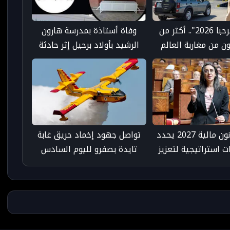
عملية "مرحبا 2026".. أكثر من
وفاة أستاذة بمدرسة هارون
مليون من مغاربة العالم
الرشيد بأولاد برحيل إثر حادثة
ا إلى المملكة
سير مأساوية
مشروع قانون مالية 2027 يحدد
تواصل جهود إخماد حريق غابة
ات استراتيجية لتعزيز
تايدة بصفرو لليوم السادس
ة وتوطيد الدولة
وسط تعبئة برية وجوية مكثفة
الاجتماعية