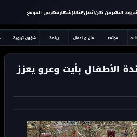
روط النشر
من نحن
اتصل بنا
للإشهار
فهرس الموقع
دانت
مجتمع
مال و أعمال
رياضة
شؤون تربوية
ح
ة الأطفال بأيت وعرو يعزز