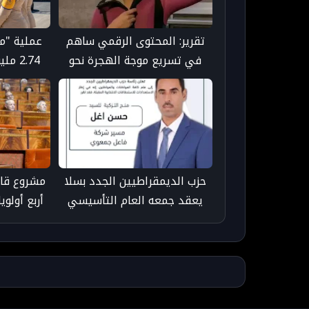
تقرير: المحتوى الرقمي ساهم
في تسريع موجة الهجرة نحو
2.74 
سبتة عبر "العدوى السلوكية"
عبرو
حزب الديمقراطيين الجدد بسلا
يعقد جمعه العام التأسيسي
أربع أولوي
وينتخب هياكله الإقليمية
التنمي