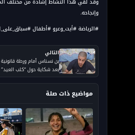
وقد لقي هذا النشاط إشادة من مختلف المت
وإنجاحه.
#الرياضة #أيت_وعرو #أطفال #سباق_على_ال
التالي
بن نسناس أمام ورطة قانونية
بعد شكاية حول “كلب العيد”
وتفاصيل تُثير الجدل - جريدة
تارودانت بريس
مواضيع ذات صلة