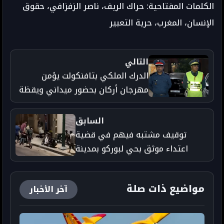
الكلمات المفتاحية: حراك الريف، ناصر الزفزافي، حقوق
الإنسان، المغرب، حرية التعبير
التالي
الدرك الملكي بتافنكولت يؤمن
مهرجان أركان بحضور ميداني ويقظة
أمنية متواصلة
السابق
توقيف مشتبه فيهم في قضية
اعتداء موثق بحي لبوركو بمدينة
العيون
مواضيع ذات صلة
آخر الأخبار