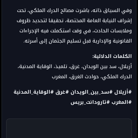
وفي السياق ذاته، باشرت مصالح الدرك الملكي، تحت
إشراف النيابة العامة المختصة، تحقيقا لتحديد ظروف
وملابسات الحادث، في وقت استكملت فيه الإجراءات
القانونية والإدارية قبل تسليم الجثمان إلى أسرته.
الكلمات الدلالية:
أزيلال، سد بين الويدان، غرق، تلميذ، الوقاية المدنية،
الدرك الملكي، حوادث الغرق، المغرب
#أزيلال #سد_بين_الويدان #غرق #الوقاية_المدنية
#المغرب #تارودانت_بريس