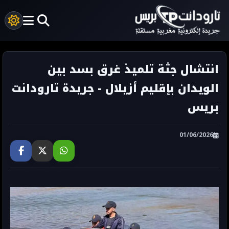
انتشال جثة تلميذ غرق بسد بين
الويدان بإقليم أزيلال - جريدة تارودانت
بريس
01/06/2026