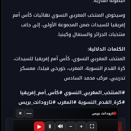
البطولة القارية.
وسيخوض المنتخب المغربي النسوي نهائيات كأس أمم
إفريقيا للسيدات ضمن المجموعة الأولى، إلى جانب
منتخبات الجزائر والسنغال وكينيا.
الكلمات الدلالية:
المنتخب المغربي النسوي، كأس أمم إفريقيا للسيدات،
كرة القدم النسوية، المغرب، خورخي فيلدا، معسكر
تدريبي، مركب محمد السادس
#المنتخب_المغربي_النسوي #كأس_أمم_إفريقيا
#كرة_القدم_النسوية #المغرب #تارودانت_بريس
×
—
تارودانت بريس
التالي
▶
Ⅱ
🔊
−
+
⛶