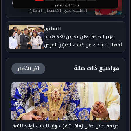
من تكون ياترى الدكتور سرورالمديرة
يتم تشغيل الفيديو...
الطبية على اكديطال انزكان
السابق
وزير الصحة يعلن تعيين 530 طبيبا
أخصائيا ابتداء من غشت لتعزيز العرض
الصحي بالمستشفيات - جريدة
تارودانت بريس
مواضيع ذات صلة
آخر الأخبار
جريمة خلال حفل زفاف تهز سوق السبت أولاد النمة