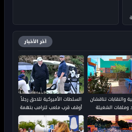
ة
آخر الأخبار
بية والنقابات تناقشان
السلطات الأميركية تلاحق رجلاً
د وملفات الشغيلة
أوقف قرب ملعب لترامب بتهمة
 وتحديد موعد مباريات
حيازة سلاح ناري
لشهادات والدكاترة