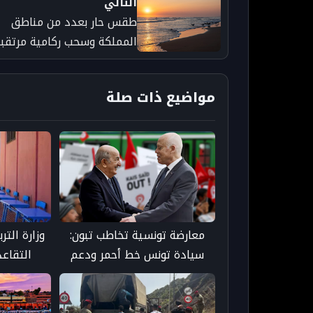
التالي
طقس حار بعدد من مناطق
المملكة وسحب ركامية مرتقب
بالأطلس الكبير
مواضيع ذات صلة
معارضة تونسية تخاطب تبون:
وزارة التر
سيادة تونس خط أحمر ودعم
التقاع
قيس سعيد يثير المخاوف
التعليمية..
حاملي ا