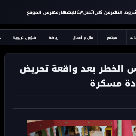
روط النشر
من نحن
اتصل بنا
للإشهار
فهرس الموقع
دانت
مجتمع
مال و أعمال
رياضة
شؤون تربوية
ح
 الخطر بعد واقعة تحريض
دة مسكرة