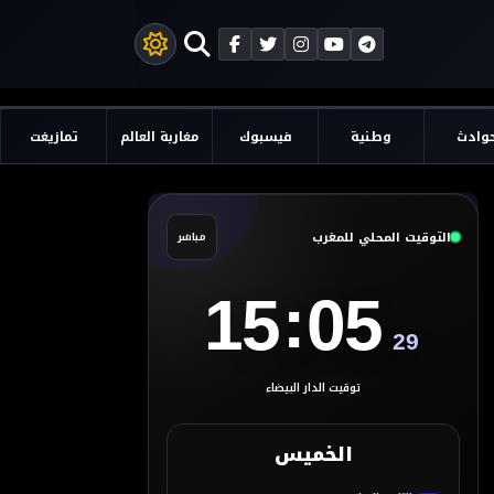
وادث
وطنية
فيسبوك
مغاربة العالم
تمازيغت
التوقيت المحلي للمغرب
مباشر
:
15
05
30
توقيت الدار البيضاء
الخميس