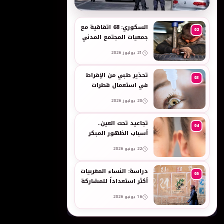
به
السكوري: 68 اتفاقية مع
02
جمعيات المجتمع المدني
لدعم حقوق الأطفال
21 يوليوز 2026
والنساء في العمل
تحذير طبي من الإفراط
03
في استعمال قطرات
العين وبخاخات الأنف
20 يوليوز 2026
المضيقة للأوعية
تجاعيد تحت العين..
04
أسباب الظهور المبكر
وطرق طبيعية للعناية
22 يونيو 2026
بالبشرة الحساسة -
taroudant press
دراسة: النساء المغربيات
05
أكثر استعداداً للمشاركة
في انتخابات 2026 مقارنة
16 يونيو 2026
بالرجال