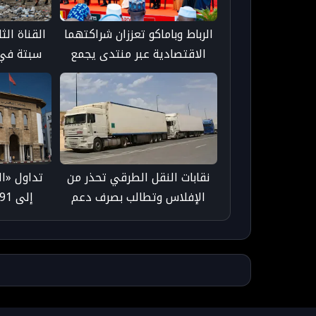
الرباط وباماكو تعززان شراكتهما
القناة الث
الاقتصادية عبر منتدى يجمع
سبتة في 
أكثر من 300 فاعل اقتصادي
بعد ا
نقابات النقل الطرقي تحذر من
تداول «ا
الإفلاس وتطالب بصرف دعم
المحروقات المتأخر
المغرب 