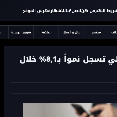
روط النشر
من نحن
اتصل بنا
للإشهار
فهرس الموقع
دانت
مجتمع
مال و أعمال
رياضة
شؤون تربوية
ح
قروض القطاع غير المالي تسجل نمواً بـ8,1% خلال