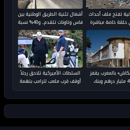
انية تفتح ملف أحداث
أشغال تثنية الطريق الوطنية بين
حلقة خاصة مباشرة
فاس وتاونات تتقدم.. و40% نسبة
لنشرة المسائية
إنجاز قنطرة وادي ورغة
لكاش» بالمغرب يقفز
السلطات الأميركية تلاحق رجلاً
إلى 491 مليار درهم وبنك
أوقف قرب ملعب لترامب بتهمة
يحذر من تداعياته
حيازة سلاح ناري