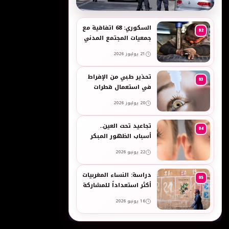
به
السكوري: 68 اتفاقية مع
02
جمعيات المجتمع المدني
لدعم حقوق الأطفال
21 يوليوز 2026
والنساء في العمل
تحذير طبي من الإفراط
03
في استعمال قطرات
العين وبخاخات الأنف
20 يوليوز 2026
المضيقة للأوعية
تجاعيد تحت العين..
04
أسباب الظهور المبكر
وطرق طبيعية للعناية
22 يونيو 2026
بالبشرة الحساسة -
taroudant press
دراسة: النساء المغربيات
05
أكثر استعداداً للمشاركة
في انتخابات 2026 مقارنة
16 يونيو 2026
بالرجال