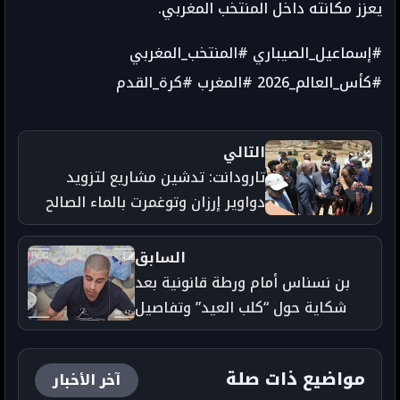
يعزز مكانته داخل المنتخب المغربي.
#إسماعيل_الصيباري #المنتخب_المغربي
#كأس_العالم_2026 #المغرب #كرة_القدم
التالي
تارودانت: تدشين مشاريع لتزويد
دواوير إرزان وتوغمرت بالماء الصالح
للشرب - جريدة تارودانت بريس
السابق
بن نسناس أمام ورطة قانونية بعد
شكاية حول “كلب العيد” وتفاصيل
تُثير الجدل - جريدة تارودانت بريس
مواضيع ذات صلة
آخر الأخبار