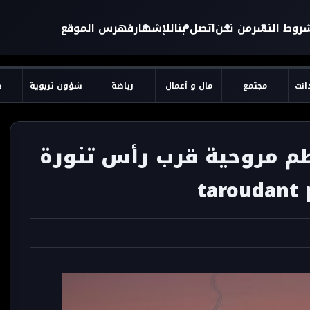
روط النشر
من نحن
اتصل بنا
للإشهار
فهرس الموقع
دانت
مجتمع
مال و أعمال
رياضة
شؤون تربوية
ح
 تحطم مروحية قرب رأس تنورة