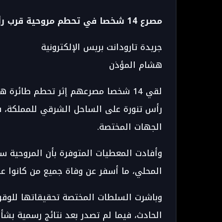
مصرع 14 شخصا في تحطم مروحية قرب رأس تنورة شرق السعودية - taroudant press
جريدة تارودانت بريس الإلكترونية
هشام المؤذن
لقي 14 شخصا مصرعهم إثر تحطم طائرة
رأس تنورة على الساحل الشرقي للمملكة، في
الجهات المختصة.
وأفادت المعطيات المتوفرة بأن المروحية 
المحلي، ما أسفر عن وفاة جميع من كانوا ع
وباشرت السلطات المختصة تحقيقاتها للوق
الحادث، فيما لم تصدر بعد نتائج رسمية بشأ