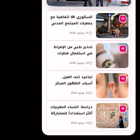
به
السكوري: 68 اتفاقية مع
02
جمعيات المجتمع المدني
لدعم حقوق الأطفال
21 يوليوز 2026
والنساء في العمل
تحذير طبي من الإفراط
03
في استعمال قطرات
العين وبخاخات الأنف
20 يوليوز 2026
المضيقة للأوعية
تجاعيد تحت العين..
04
أسباب الظهور المبكر
وطرق طبيعية للعناية
22 يونيو 2026
بالبشرة الحساسة -
taroudant press
دراسة: النساء المغربيات
05
أكثر استعداداً للمشاركة
في انتخابات 2026 مقارنة
16 يونيو 2026
بالرجال