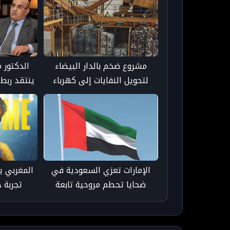
مشروع ضخم بالدار البيضاء
الدكتور 
لتحويل النفايات إلى كهرباء
ينتقد ربط 
باستثمار 1.5 مليار دولار
بمدونة الأ
ع
الإمارات تعزي السعودية في
المغربي ي
ضحايا تحطم مروحية تابعة
تجربة 
لأرامكو - taroudant press