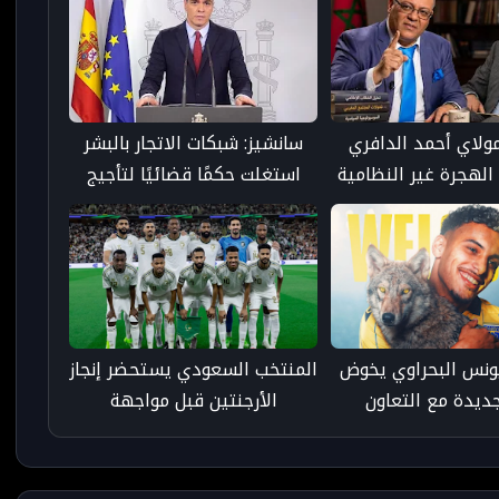
مولاي أحمد الدافري
سانشيز: شبكات الاتجار بالبشر
الهجرة غير النظامية
استغلت حكمًا قضائيًا لتأجيج
سرة ويدعو إلى مقاربة
الهجرة نحو سبتة
لمية شاملة
ونس البحراوي يخوض
المنتخب السعودي يستحضر إنجاز
جديدة مع التعاون
الأرجنتين قبل مواجهة
السعودي
الأوروغواي في مونديال 2026