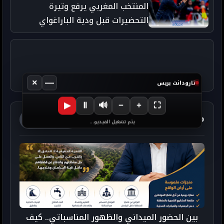
المنتخب المغربي يرفع وتيرة
التحضيرات قبل ودية الباراغواي
استعدادًا لمونديال 2026
×
—
تارودانت بريس
▶
Ⅱ
🔊
−
+
⛶
مواضيع ذات صلة
آخر الأخبار
يتم تشغيل الفيديو...
بين الحضور الميداني والظهور المناسباتي.. كيف