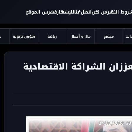
روط النشر
من نحن
اتصل بنا
للإشهار
فهرس الموقع
دانت
مجتمع
مال و أعمال
رياضة
شؤون تربوية
ح
ززان الشراكة الاقتصادية