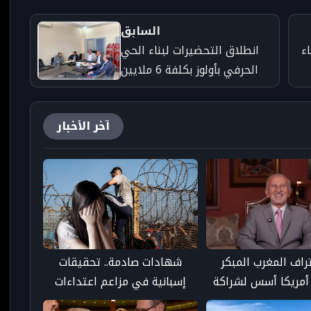
السابق
ء
انطلاق التحضيرات لبناء الحي
الحرفي بأولوز بكلفة 6 ملايين
درهم
آخر الأخبار
تراف المغرب المبكر
شهادات صادمة.. تحقيقات
أمريكا أسس لشراكة
إسبانية في مزاعم اعتداءات
استراتيجية مستمرة منذ 250
جنسية استهدفت فتيات خلال