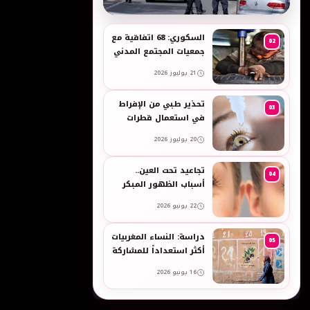
به
السكوري: 68 اتفاقية مع
02
جمعيات المجتمع المدني
لدعم حقوق الأطفال
21 يوليوز 2026
والنساء في العمل
تحذير طبي من الإفراط
03
في استعمال قطرات
العين وبخاخات الأنف
20 يوليوز 2026
المضيقة للأوعية
تجاعيد تحت العين..
04
أسباب الظهور المبكر
وطرق طبيعية للعناية
22 يونيو 2026
بالبشرة الحساسة -
taroudant press
دراسة: النساء المغربيات
05
أكثر استعداداً للمشاركة
في انتخابات 2026 مقارنة
16 يونيو 2026
بالرجال