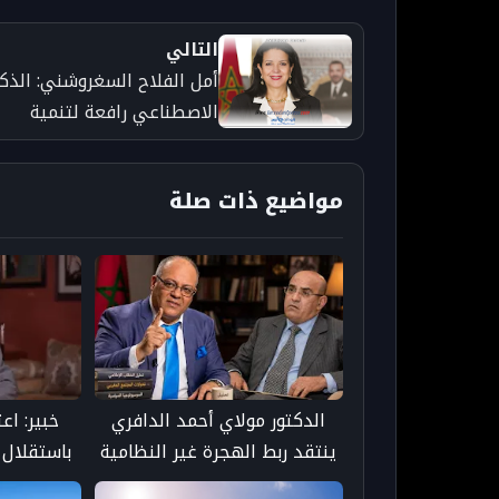
التالي
أمل الفلاح السغروشني: الذكا
الاصطناعي رافعة لتنمية
إفريقيا والخدمات العمومية
مواضيع ذات صلة
الدكتور مولاي أحمد الدافري
خبير: اع
ينتقد ربط الهجرة غير النظامية
باستقلال 
بمدونة الأسرة ويدعو إلى مقاربة