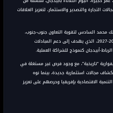
 عمر حجيرة، اليوم الثلاثاء بأبيدجان، سلسلة من
ات التجارة والتصدير والاستثمار، لتعزيز العلاقات
ملك محمد السادس لتقوية التعاون جنوب-جنوب،
واستكمال تنفيذ برنامج التجارة الخارجية 2025-2027، الذي يهدف إلى دعم المبادلات
 الرباط-أبيدجان كنموذج للشراكة العملية.
إيفوارية “تاريخية”، مع وجود فرص غير مستغلة في
كشاف مجالات استثمارية جديدة، بينما نوه
لتنمية الاقتصادية بإفريقيا وحرصهم على تعزيز