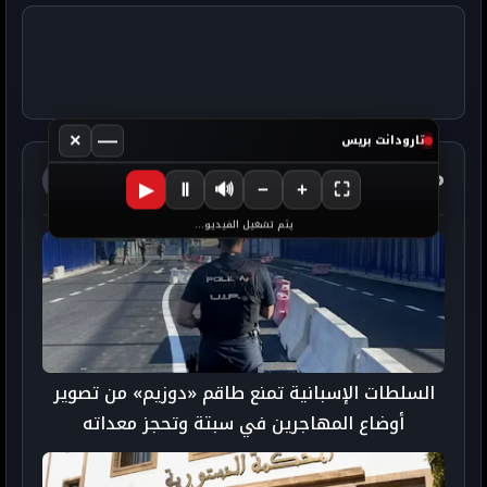
×
—
تارودانت بريس
مواضيع ذات صلة
آخر الأخبار
▶
Ⅱ
🔊
−
+
⛶
يتم تشغيل الفيديو...
السلطات الإسبانية تمنع طاقم «دوزيم» من تصوير
أوضاع المهاجرين في سبتة وتحجز معداته