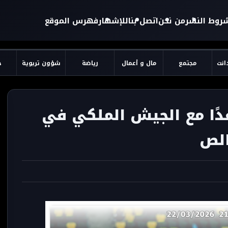
روط النشر
من نحن
اتصل بنا
للإشهار
فهرس الموقع
دانت
مجتمع
مال و أعمال
رياضة
شؤون تربوية
ح
ًا مع الجيش الملكي في
الص