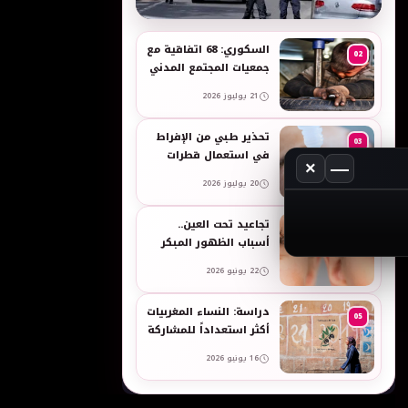
به
السكوري: 68 اتفاقية مع
02
جمعيات المجتمع المدني
لدعم حقوق الأطفال
21 يوليوز 2026
والنساء في العمل
تحذير طبي من الإفراط
03
في استعمال قطرات
×
—
العين وبخاخات الأنف
20 يوليوز 2026
المضيقة للأوعية
تجاعيد تحت العين..
04
أسباب الظهور المبكر
وطرق طبيعية للعناية
22 يونيو 2026
بالبشرة الحساسة -
taroudant press
دراسة: النساء المغربيات
05
أكثر استعداداً للمشاركة
في انتخابات 2026 مقارنة
16 يونيو 2026
بالرجال