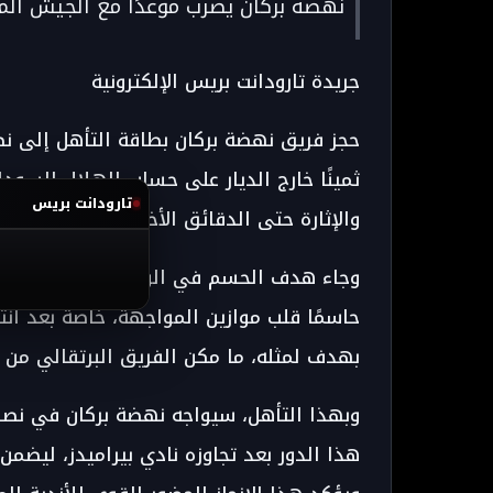
نهضة بركان يضرب موعدًا مع الجيش ا
جريدة تارودانت بريس الإلكترونية
حجز فريق
نهضة بركان
بطاقة التأهل إلى 
ثمينًا خارج الديار على حساب
الهلال السودا
تارودانت بريس
والإثارة حتى الدقائق الأخيرة.
وجاء هدف الحسم في الوقت بدل الضائع ب
حاسمًا قلب موازين المواجهة، خاصة بعد انته
بهدف لمثله، ما مكن الفريق البرتقالي من ح
وبهذا التأهل، سيواجه نهضة بركان في نص
هذا الدور بعد تجاوزه نادي
بيراميدز
، ليضمن 