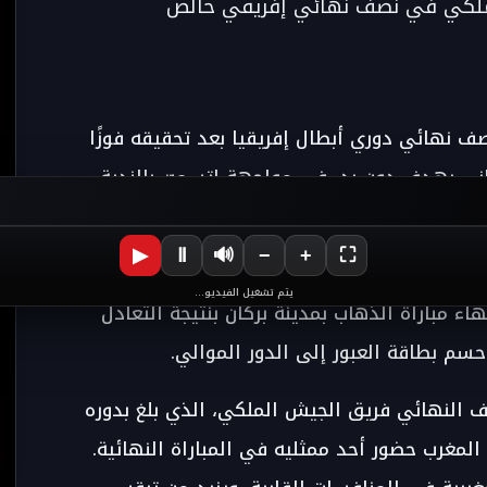
لملكي في نصف نهائي إفريقي خالص
نصف نهائي
دوري أبطال إفريقيا
بعد تحقيقه فوزًا
ني
بهدف دون رد، في مواجهة اتسمت بالندية
▶
Ⅱ
🔊
−
+
⛶
واسطة اللاعب
منير شويعر
، الذي منح فريقه انتصارًا
يتم تشغيل الفيديو...
اء مباراة الذهاب بمدينة بركان بنتيجة التعادل
سم بطاقة العبور إلى الدور الموالي.
ف النهائي فريق
الجيش الملكي
، الذي بلغ بدوره
المغرب حضور أحد ممثليه في المباراة النهائية.