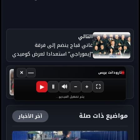
التالي
غاني قباج ينضم إلى فرقة
“إيموراجي” استعدادا لعرض كوميدي
بالرباط
السابق
×
—
تارودانت بريس
أوناحي يواصل التألق في الدوري
▶
Ⅱ
🔊
−
+
⛶
الإسباني ويحظى بإشادات واسعة
يتم تشغيل الفيديو...
مواضيع ذات صلة
آخر الأخبار