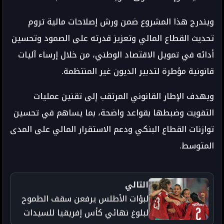
ويندرج هذا المشروع ضمن ورش إصلاحات مالية تروم
تحديث القطاع المالي وتعزيز قدرته على الصمود وتحسين
أدائه في تمويل الاقتصاد الوطني، من خلال إرساء آليات
قانونية مؤطرة لتدبير الديون غير المنتظمة.
ويهدف الإطار القانوني المرتقب إلى تقنين عمليات
التفويت وضبطها بقواعد واضحة، بما يساهم في تحسين
توازنات القطاع البنكي ودعم الاستقرار المالي على المدى
المتوسط.
التالي
لبؤات الأطلس يرفعن سقف الطموح
لبلوغ نهائي كأس إفريقيا للسيدات