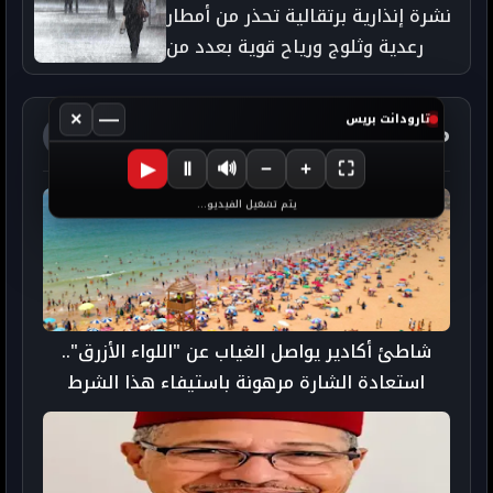
نشرة إنذارية برتقالية تحذر من أمطار
رعدية وثلوج ورياح قوية بعدد من
مناطق المملكة
×
—
تارودانت بريس
مواضيع ذات صلة
آخر الأخبار
▶
Ⅱ
🔊
−
+
⛶
يتم تشغيل الفيديو...
شاطئ أكادير يواصل الغياب عن "اللواء الأزرق"..
استعادة الشارة مرهونة باستيفاء هذا الشرط