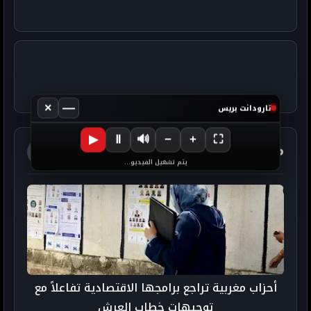
×
—
تارودانت بريس
▶
Ⅱ
🔊
−
+
⛶
مواضيع ذات صلة
آخر الأخبار
يتم تشغيل الفيديو...
أحزاب مغربية تراجع برامجها الاقتصادية تفاعلاً مع
توجيهات خطاب العرش