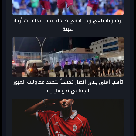
برشلونة يلغي وديته في طنجة بسبب تداعيات أزمة
سبتة
تأهب أمني ببني أنصار تحسباً لتجدد محاولات العبور
الجماعي نحو مليلية