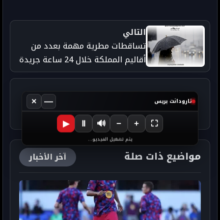
التالي
تساقطات مطرية مهمة بعدد من
أقاليم المملكة خلال 24 ساعة جريدة
تارودانت بريس الإلكترونية
×
—
تارودانت بريس
▶
Ⅱ
🔊
−
+
⛶
يتم تشغيل الفيديو...
مواضيع ذات صلة
آخر الأخبار