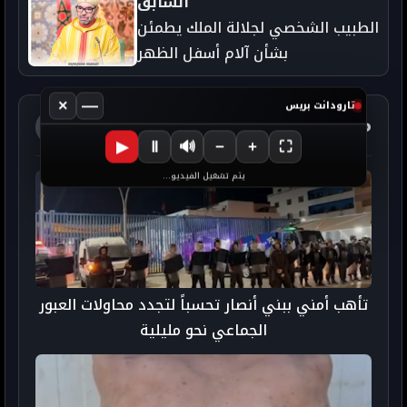
السابق
الطبيب الشخصي لجلالة الملك يطمئن
بشأن آلام أسفل الظهر
×
—
تارودانت بريس
مواضيع ذات صلة
آخر الأخبار
▶
Ⅱ
🔊
−
+
⛶
يتم تشغيل الفيديو...
تأهب أمني ببني أنصار تحسباً لتجدد محاولات العبور
الجماعي نحو مليلية