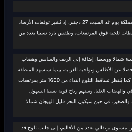
من المرتقب أن تتواصل الاضطرابات الجوية بالمملكة يوم غد السبت 27 دجنبر، إذ تُشير توقعات الأرصاد
طات ثلجية فوق المرتفعات، وطقس بارد نسبيا بعدد من
ة شمالا ووسطا، إضافة إلى الريف والسايس وهضاب
لا عن الأطلس ونواحيه الغربية، بينما ستشهد المنطقة
الشرقية وشمال الأقاليم الجنوبية زخات متفرقة. كما يُنتظر تساقط الثلوج ابتداء من 1600 متر بمرتفعات
 والهضاب العليا. وستهم رياح قوية نسبيا السهول
لصغير، في حين سيكون البحر قليل الهيجان شمالا
 مستوى برتقالي بعدد من الأقاليم، إلى جانب ثلوج قد