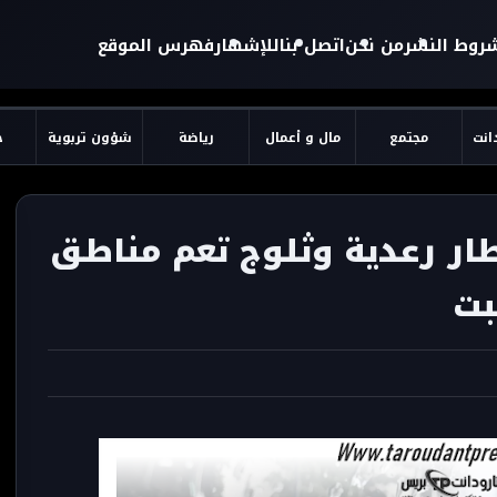
روط النشر
من نحن
اتصل بنا
للإشهار
فهرس الموقع
دانت
مجتمع
مال و أعمال
رياضة
شؤون تربوية
ح
ر رعدية وثلوج تعم مناطق
بت