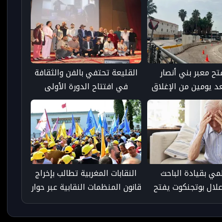
تح معبر بني أنصار
القليعة تحتفي بالفن والثقافة
عد يومين من الإغلاق
في افتتاح الدورة الأولى
لملتقى القليعة للفنون
لمي بقيادة الباحث
النقابات المغربية تطالب بإخراج
علال بوتجنكوت يفتح
قانون المنظمات النقابية عبر حوار
يدة للكشف المبكر عن
مؤسساتي وتوافق مسبق
الزهايمر