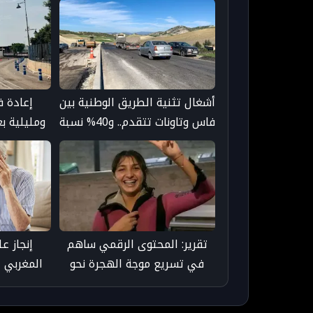
أشغال تثنية الطريق الوطنية بين
إعادة ف
فاس وتاونات تتقدم.. و40% نسبة
ومليلية ب
إنجاز قنطرة وادي ورغة
تقرير: المحتوى الرقمي ساهم
إنجاز ع
في تسريع موجة الهجرة نحو
المغربي 
سبتة عبر "العدوى السلوكية"
آفاقاً جد