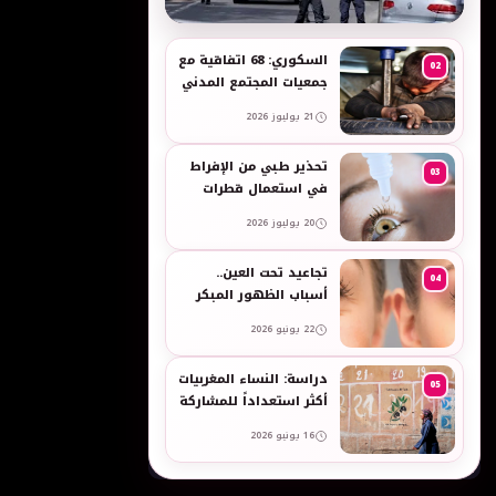
به
السكوري: 68 اتفاقية مع
02
جمعيات المجتمع المدني
لدعم حقوق الأطفال
21 يوليوز 2026
والنساء في العمل
تحذير طبي من الإفراط
03
في استعمال قطرات
العين وبخاخات الأنف
20 يوليوز 2026
المضيقة للأوعية
تجاعيد تحت العين..
04
أسباب الظهور المبكر
وطرق طبيعية للعناية
22 يونيو 2026
بالبشرة الحساسة -
taroudant press
دراسة: النساء المغربيات
05
أكثر استعداداً للمشاركة
في انتخابات 2026 مقارنة
16 يونيو 2026
بالرجال