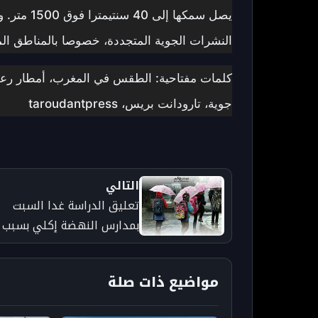
يصل سمكها 
النشرات الجوية المتجددة، خصوصا بالمناطق المعر
كلمات مفتاحية: الطقس في المغرب، أمطار رعدية،
جوية، تارودانت بريس، taroudantpress
التالي
تعليق الدراسة غدا السبت
بمدارس النهضة إكلي بسبب
سوء الأحوال الجوية
مواضيع ذات صلة