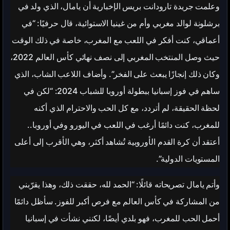
وعلمت جريدة تارودانت بريس الإخبارية أن يامال، الذي ولد في
برشلونة لوالد مغربي وأم من غينيا الاستوائية، قال حرفيًا: “في
أعماقي، كنت أفكر في اللعب مع المغرب، خاصة في ذلك الوقت
حيث وصل المنتخب المغربي إلى نصف نهائي كأس العالم 2022،
وكان ذلك إنجازًا يبعث على الفخر”. وأضاف اللاعب الشاب، الذي
ساهم في فوز إسبانيا ببطولة أوروبا للشباب 2024: “لكن في
لحظة الحقيقة، لم أتردد، مع كل الحب والاحترام الذي أكنه
للمغرب، كنت دائمًا أرغب في اللعب في اليورو وفي أوروبا..
أعتقد أن كرة القدم الأوروبية تُشاهد أكثر، وهي الأقرب إلى أعلى
المستويات الدولية”.
وأتم يامال تصريحاته قائلًا: “الحمد لله، حققت ذلك، وهذا يقرّبني
من المشاركة في كأس العالم مع فرص أكبر للفوز. سأظل دائمًا
أحمل الحب للمغرب، فهو بلدي أيضًا، لكنني نشأت في إسبانيا