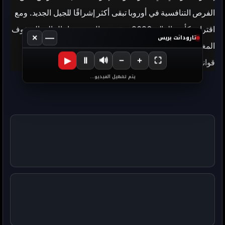
الفرص التنافسية في أوروبا تبقى أكثر إشراقًا للجيل الجديد. ومع
اقتراب كأس العالم 2026، يبقى سؤال عودة يامال إلى الصفوف
×
—
تارودانت بريس
المغربية موضوعًا للتكهنات، رغم إغلاق الباب قانونيًا بموجب
▶
Ⅱ
🔊
−
+
⛶
قوانين الفيفا.
يتم تشغيل الفيديو...