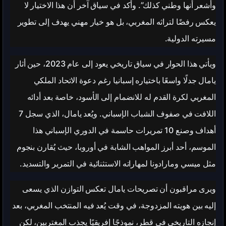
وأشعر أنها وطني كذلك”. وأكد في سياق آخر أن هذا الاختيار لا
يعكس رفضًا لتراثه المغربي، بل هو خيار مهني يهدف إلى تطوير
مسيرته الدولية.
ويأتي هذا الحوار في سياق تاريخي يعود إلى عام 2023، حين أثار
يامال جدلًا واسعًا باختياره إسبانيا رغم دعوة الاتحاد الملكي
المغربي لكرة القدم له للانضمام إلى الأسود، خاصة بعد أدائه
اللافت في صفوف الشباب الإسباني. ويُعد يامال، الذي سجل 7
أهداف وصنع 10 تمريرات حاسمة في الدوري الإسباني هذا
الموسم، أحد أبرز المواهب الشابة في أوروبا، حيث يُقارن بنجوم
مثل ميسي ومارادونا لمهاراته الاستثنائية في التمرير والتسديد.
ويرى مراقبون أن تصريحات يامال تعكس التوازن الذي يسعى
إليه بين هويته المزدوجة، في وقت يُعد فيه المنتخب المغربي، بعد
إنجازه التاريخي في قطر، نموذجًا إفريقيًا يجذب المغتربين، لكن