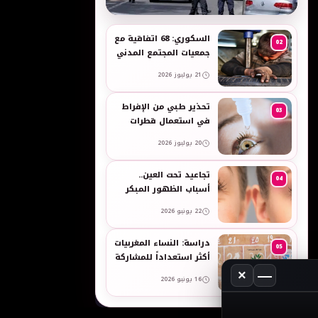
به
السكوري: 68 اتفاقية مع
02
جمعيات المجتمع المدني
لدعم حقوق الأطفال
21 يوليوز 2026
والنساء في العمل
تحذير طبي من الإفراط
03
في استعمال قطرات
العين وبخاخات الأنف
20 يوليوز 2026
المضيقة للأوعية
تجاعيد تحت العين..
04
أسباب الظهور المبكر
وطرق طبيعية للعناية
22 يونيو 2026
بالبشرة الحساسة -
taroudant press
دراسة: النساء المغربيات
05
أكثر استعداداً للمشاركة
في انتخابات 2026 مقارنة
×
—
16 يونيو 2026
بالرجال