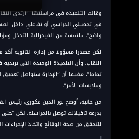
وقالت التلميذة في مراسلتها: “أرتدي النق
في تحصيلي الدراسي أو تفاعلي داخل القسم،
واضح”، ملتمسة من الفيدرالية التدخل ومؤازر
لكن مصدرا مسؤولا من إدارة الثانوية أكد 
النقاب، وأن التلميذة الوحيدة التي ترتدي
تماما”، مضيفا أن “الإدارة ستواصل تعميق 
وملابسات الأمر”.
من جانبه، أوضح نور الدين عكوري، رئيس الفي
بدرعة تافيلالت توصل بالمراسلة، لكن “حتى ا
للتحقق من صحة الوقائع واتخاذ الإجراءات الل