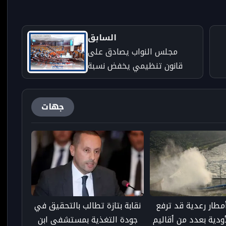
السابق
مجلس النواب يصادق على
قانون تنظيمي يخفض نسبة
التأهيل للمستقلين إلى 2%
ويشدد شروط الأهلية في
جهات
جلسة شهدت نقاشا حادا مع
المعارضة
مطار رعدية قد ترفع
نقابة بتازة تطالب بالتحقيق في
ودية بعدد من أقاليم
جودة التغذية بمستشفى ابن