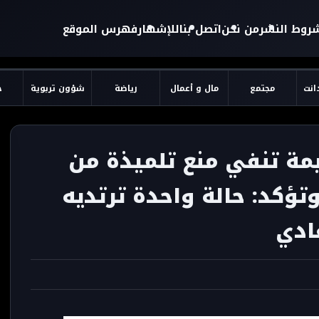
روط النشر
من نحن
اتصل بنا
للإشهار
فهرس الموقع
دانت
مجتمع
مال و أعمال
رياضة
شؤون تربوية
ح
يمة تنفي منع تلميذة من
تؤكد: حالة واحدة ترتديه
ادي