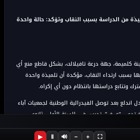
يذة من الدراسة بسبب النقاب وتؤكد: حالة واحدة
دينة كلميمة، جهة درعة تافيلالت، بشكل قاطع منع أي
ا بسبب ارتداء النقاب، مؤكدة أن تلميذة واحدة
 وتتابع دراستها بانتظام دون أي إكراه.
دل اندلع بعد توصل الفيدرالية الوطنية لجمعيات آباء
ة تدعى “ع. ف”، تدرس في السنة الأولى ثانوي
 إلى المؤسسة بسبب ارتدائها النقاب رغم التزامها
ملائها”.
▶
Ⅱ
🔊
−
+
⛶