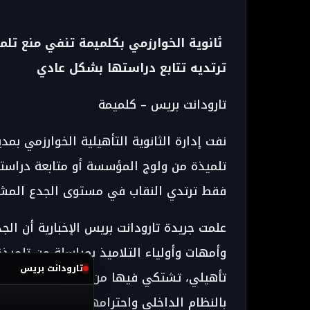
ثانوية الخوارزمي بكلميمة تنفي منع تلم
ترتديه تتابع دراستها بشكل عادي
تارودانت بريس – كلميمة
نفت إدارة الثانوية التأهيلية الخوارزمي بم
تلميذة من ولوج المؤسسة أو متابعة دراسته
فقط ترتدي النقاب في مستوى الجدع المشترك
علمت جريدة تارودانت بريس الإخبارية أن الج
وأمهات وأولياء التلاميذ بمراسلة من تلميذ
تارودانت بريس
تأهيلي، تشتكي فيها من “منعها من الدخول
بالنظام الداخلي واحترامها للأطر التربوية وز