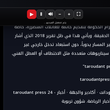
أساس "لا أجر دون العثور"، حيث ستحصل الشركة على 70 مليون دولار أمريكي فقط إذا اكتشفت
▶
Ⅱ
🔊
−
+
⛶
يتم تشغيل الفيديو...
ام الحكومة بتقديم خاتمة للعائلات المتضررة، خاصة
مع إصرار أقارب الركاب والطاقم على كشف الحقيقة. ويأتي هذا في ظل تقرير 2018 الذي أشار
ير المسار يدوياً، دون استبعاد تدخل خارجي غير
 سيناريوهات متعددة مثل الاختطاف أو العطل الفني.
taroudantpre
taroudant press 24 - جريدة تارودانت بريس 24 الإخبارية · اخبار تارودانت · أكادير والجهة · أخبار