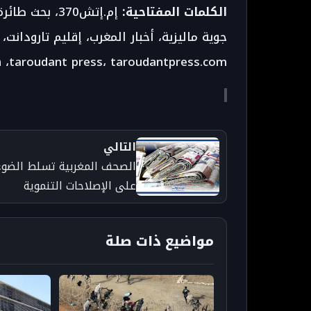
الكلمات المفتاحية:
إم.إتش370، ب
جوية ماليزية، أخبار المغرب، إقليم تارودان
taroudant press، taroudantpress.com، هسبريس، أخبار دولية، متابعة إعلامية، صحافة رقمية.
التالي
الصحف المغربية تسلط الضوء
على الإصلاحات التنموية
والانتخابية في افتتاحية يوم
الأربعاء
مواضيع ذات صلة