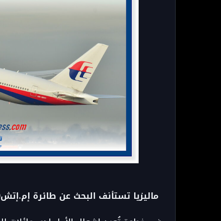
ماليزيا تستأنف البحث عن طائرة إم.إتش370 بعد 11 عاماً من اللغز الجوي الأكبر