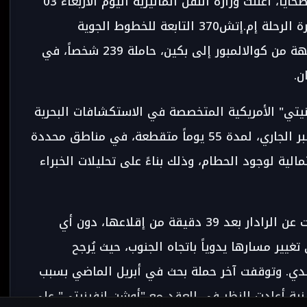
في خطوة تُعيد إشعال الأمل لدى عائلات الضحايا، أعلنت وزارة النقل الماليزية اليوم الأربعاء 03
دجنبر 2025، استئناف عمليات البحث عن طائرة الرحلة إم.إتش370 التابعة للخطوط الجوية
الماليزية، التي اختفت في مارس 2014 متجهة من كوالالمبور إلى بكين، حاملة 239 شخصاً، في
ن.
يتي" الأمريكية المتخصصة في الاستكشافات البحرية
العميقة ستتولى المهمة ابتداء من 30 دجنبر الجاري، لمدة 55 يوماً متقطعة، في مناطق محددة
الية لوجود الحطام، وذلك بناءً على تحليلات الخبراء
كانت الطائرة من طراز بوينغ 777 قد انقطعت عن الرادار بعد 39 دقيقة من إقلاعها، دون أي
تغيير مسارها يدوياً باتجاه الجنوب، حيث يُرجح
ي. وتوقفت آخر حملة بحث في أبريل الماضي بسبب
زية أعادت النظر في العقد مع "أوشن إنفينيتي" على