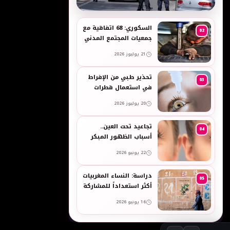
به
السكوري: 68 اتفاقية مع
02
جمعيات المجتمع المدني
لدعم حقوق الأطفال
21 يوليوز 2026
والنساء في العمل
تحذير طبي من الإفراط
03
في استعمال قطرات
العين وبخاخات الأنف
20 يوليوز 2026
المضيقة للأوعية
تجاعيد تحت العين..
04
أسباب الظهور المبكر
وطرق طبيعية للعناية
22 يونيو 2026
بالبشرة الحساسة -
taroudant press
دراسة: النساء المغربيات
05
أكثر استعداداً للمشاركة
في انتخابات 2026 مقارنة
16 يونيو 2026
بالرجال