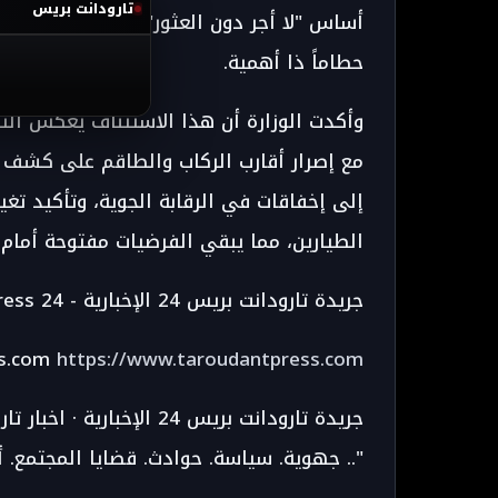
تارودانت بريس
حطاماً ذا أهمية.
وأكدت الوزارة أن هذا الاستئناف يعكس التز
إلى إخفاقات في الرقابة الجوية، وتأكيد تغي
الطيارين، مما يبقي الفرضيات مفتوحة أمام
"taroudant press 24 - جريدة تارودانت بريس 24 الإخبارية
ss.com
https://www.taroudantpress.com
جهوية. سياسة. حوادث. قضايا المجتمع. أخبار الرياضة. شؤون تربوية .."