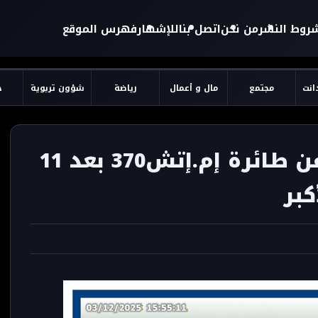
روط النشر
من نحن
اتصل بنا
للإشهار
فهرس الموقع
دانت
مجتمع
مال و أعمال
رياضة
شؤون تربوية
ح
ماليزيا تستأنف البحث عن طائرة إم.إتش370 بعد 11
كبر