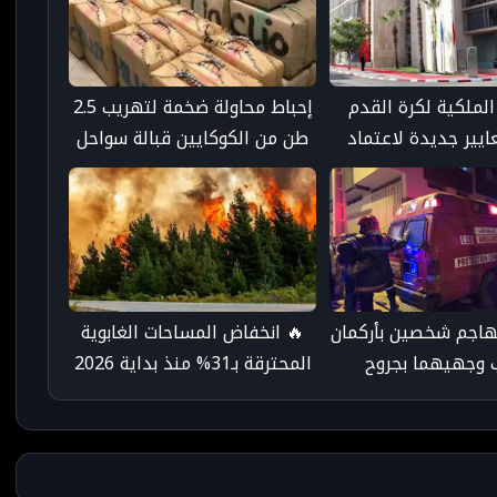
الملكية لكرة القدم
إحباط محاولة ضخمة لتهريب 2.5
يير جديدة لاعتماد
طن من الكوكايين قبالة سواحل
مدارس والأكاديميات
طرفاية
الخاصة
هاجم شخصين بأركمان
🔥 انخفاض المساحات الغابوية
 وجهيهما بجروح
المحترقة بـ31% منذ بداية 2026