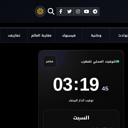
وادث
وطنية
فيسبوك
مغاربة العالم
تمازيغت
التوقيت المحلي للمغرب
مباشر
:
03
19
46
توقيت الدار البيضاء
السبت