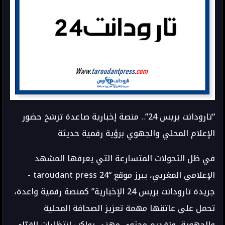
“تارودانت بريس 24”.. منصة إخبارية صاعدة ترسّخ حضور
الإعلام المحلي والجهوي برؤية رقمية حديثة
في ظل التحولات المتسارعة التي يعرفها المشهد
الإعلامي المغربي، يبرز موقع “taroudant press 24 -
جريدة تارودانت بريس 24 الإخبارية” كمنصة رقمية واعدة،
تحمل على عاتقها مهمة تعزيز الصحافة المحلية
والجهوية، وتقديم محتوى مهني يواكب انتظارات القرّاء