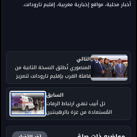
أخبار محلية، مواقع إخبارية مغربية، إقليم تارودانت.
التالي
المنصوري تُطلق النسخة الثانية من
قافلة القرب بإقليم تارودانت لتعزيز
العدالة المجالية
السابق
تل أبيب تنفي ارتباط الرفات
المُستعادة من غزة بالرهينتين
المتبقّيتين
مواضيع ذات صلة