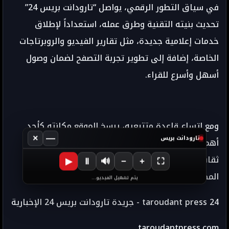
في سياق التطور الرقمي، يواصل “تارودانت بريس 24”
تحديث بنيته التقنية وطرق عمله، استعداداً لإطلاق
خدمات إعلامية جديدة، مثل تقارير الفيديو والروبرتاجات
الخاصة، إضافة إلى تطوير تجربة التصفح لضمان وصول
أسهل وأسرع للقراء.
ومع اتساع قاعدة متتبعيه، يرسخ الموقع مكانته كأحد
×
—
تارودانت بريس
أهم المنابر الرقمية الناشئة في جنوب المغرب، معزّزاً
ثقافة إعلام القرب، وملتزماً برسالة صحفية تقوم على
▶
Ⅱ
🔊
−
+
⛶
المصداقية والمهنية وخدمة الصالح العام.
يتم تشغيل الفيديو...
taroudant press 24 - جريدة تارودانت بريس 24 الإخبارية
taroudantpress.com