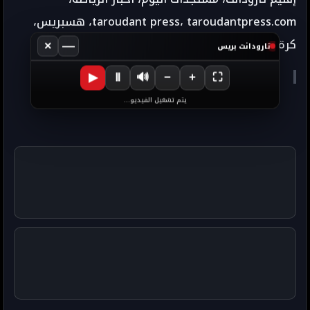
taroudant press، taroudantpress.com، هسبريس،
كرة قدم، ترشيحات دولية، نجوم الكرة.
×
—
تارودانت بريس
▶
Ⅱ
🔊
−
+
⛶
يتم تشغيل الفيديو...