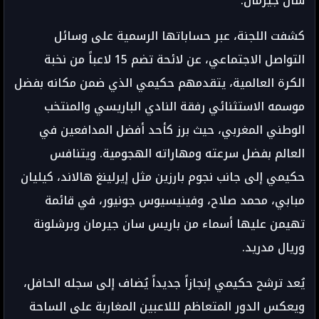
سان جيرمان.
كشفت اللجنة، عبر حساباتها الرسمية على وسائل
التواصل الاجتماعي، عن لائحة تضم 15 لاعباً من نخبة
الكرة العالمية، يتقدمهم حكيمي الذي ضمن مكانه بفضل
موسمه الاستثنائي رفقة النادي الباريسي والمنتخب
الوطني المغربي، حيث برز كأحد أفضل المدافعين في
العالم بفضل سرعته ومهاراته الهجومية. ويتنافس
حكيمي إلى جانب نجوم بارزين مثل إيرلينغ هالاند، كيليان
مبابي، محمد صلاح، وفينيسيوس جونيور، في قائمة
تهيمن عليها أسماء من باريس سان جيرمان وبرشلونة
وريال مدريد.
يُعد ترشح حكيمي إنجازاً جديداً يُضاف إلى سجله الحافل،
ويعكس الدور المتعاظم لللاعبين المغاربة على الساحة