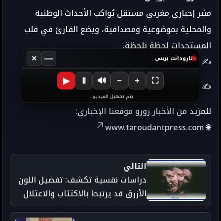
منبر إخباري مغربي مستقل يُواكب الأحداث الوطنية
والمحلية بموضوعية ومصداقية، ويضع القارئ في قلب
المستجدات لحظة بلحظة.
×
—
تارودانت بريس
✍️ إعداد: Taroudant Press 24
▶
Ⅱ
🔊
−
+
⛶
✍️
Taroudant Press - تارودانت بريس
يتم تشغيل الفيديو...
للمزيد من الأخبار زورو موقعنا الإخباري:
www.taroudantpress.com
🌐
التالي
دراسات نفسية تكشف: تفضيل اللون
الأزرق قد يرتبط بالاكتئاب والاعتلال
النفسي