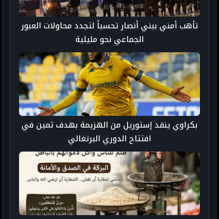
تأهب أمني ببني أنصار تحسباً لتجدد محاولات العبور
الجماعي نحو مليلية
بكراوي ينقذ إستوريل من الهزيمة بهدف ثمين في
افتتاح الدوري البرتغالي