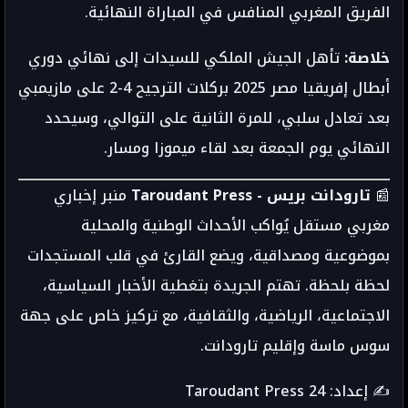
الفريق المغربي المنافس في المباراة النهائية.
خلاصة:
تأهل الجيش الملكي للسيدات إلى نهائي دوري
أبطال إفريقيا مصر 2025 بركلات الترجيح 4-2 على مازيمبي
بعد تعادل سلبي، للمرة الثانية على التوالي، وسيحدد
النهائي يوم الجمعة بعد لقاء ميموزا ومسار.
📰
تارودانت بريس - Taroudant Press
منبر إخباري
مغربي مستقل يُواكب الأحداث الوطنية والمحلية
بموضوعية ومصداقية، ويضع القارئ في قلب المستجدات
لحظة بلحظة. تهتم الجريدة بتغطية الأخبار السياسية،
الاجتماعية، الرياضية، والثقافية، مع تركيز خاص على جهة
سوس ماسة وإقليم تارودانت.
✍️ إعداد: Taroudant Press 24