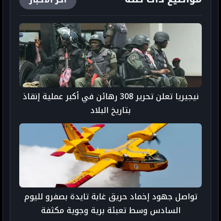
آخر الأخبار
نيجيريا تعلن تحرير 308 رهائن في أكبر عملية إنقاذ
بتاريخ البلاد
تواصل جهود إخماد حريق غابة تايدة بصفرو لليوم
السادس وسط تعبئة برية وجوية مكثفة