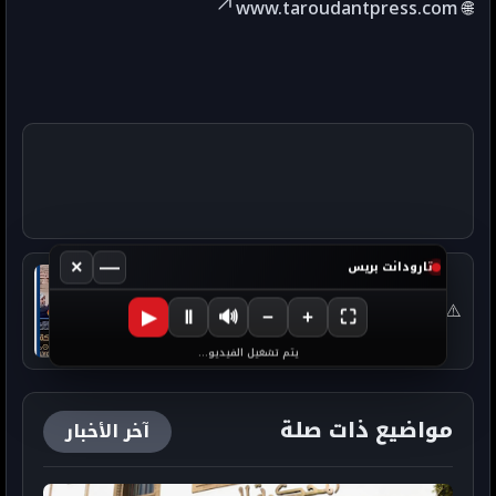
www.taroudantpress.com
🌐
×
—
تارودانت بريس
السابق
⚠️ تحقيقات تكشف خلفيات احتجاجات
▶
Ⅱ
🔊
−
+
⛶
تلاميذ ثانوية المهدي بن بركة
يتم تشغيل الفيديو...
بأوزيوة
مواضيع ذات صلة
آخر الأخبار