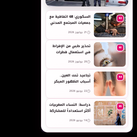
به
السكوري: 68 اتفاقية مع
02
جمعيات المجتمع المدني
لدعم حقوق الأطفال
21 يوليوز 2026
والنساء في العمل
تحذير طبي من الإفراط
03
في استعمال قطرات
العين وبخاخات الأنف
20 يوليوز 2026
المضيقة للأوعية
تجاعيد تحت العين..
04
أسباب الظهور المبكر
وطرق طبيعية للعناية
22 يونيو 2026
بالبشرة الحساسة -
taroudant press
دراسة: النساء المغربيات
05
أكثر استعداداً للمشاركة
في انتخابات 2026 مقارنة
16 يونيو 2026
بالرجال