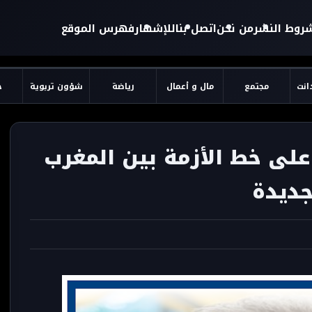
روط النشر
من نحن
اتصل بنا
للإشهار
فهرس الموقع
دانت
مجتمع
مال و أعمال
رياضة
شؤون تربوية
ح
على خط الأزمة بين المغرب
جديدة