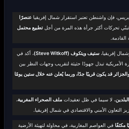
بريس
، فإن واشنطن تعتبر استقرار شمال إفريقيا
عنصرًا
بنّي تحركات أكثر جرأة هذه المرة من أجل
تطبيع محتمل
 القادمة.
مال إفريقيا،
ستيف ويتكوف (Steve Witkoff)
، أكد في
ية مع قناة “CBS News” أن الإدارة الأمريكية تبذل جهودًا حثيثة لتقريب وجهات النظر بين
الجزائر قد يكون قريبًا جدًا، وربما يُعلن عنه خلال ستين يومًا
لبلدين
، لا سيما في ظل تعقيدات
ملف الصحراء المغربية
،
زيز التعاون الأمني والاقتصادي في شمال إفريقيا.
 مكثفًا
في العواصم المغاربية، في محاولة لتهيئة الأرضية