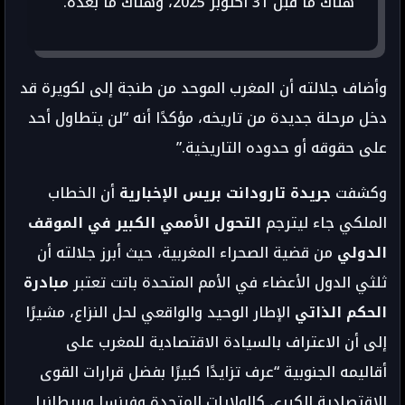
“هناك ما قبل 31 أكتوبر 2025، وهناك ما بعده.”
وأضاف جلالته أن المغرب الموحد من طنجة إلى لكويرة قد
دخل مرحلة جديدة من تاريخه، مؤكدًا أنه “لن يتطاول أحد
على حقوقه أو حدوده التاريخية.”
وكشفت
جريدة تارودانت بريس الإخبارية
أن الخطاب
الملكي جاء ليترجم
التحول الأممي الكبير في الموقف
الدولي
من قضية الصحراء المغربية، حيث أبرز جلالته أن
ثلثي الدول الأعضاء في الأمم المتحدة باتت تعتبر
مبادرة
الحكم الذاتي
الإطار الوحيد والواقعي لحل النزاع، مشيرًا
إلى أن الاعتراف بالسيادة الاقتصادية للمغرب على
أقاليمه الجنوبية “عرف تزايدًا كبيرًا بفضل قرارات القوى
الاقتصادية الكبرى كالولايات المتحدة وفرنسا وبريطانيا