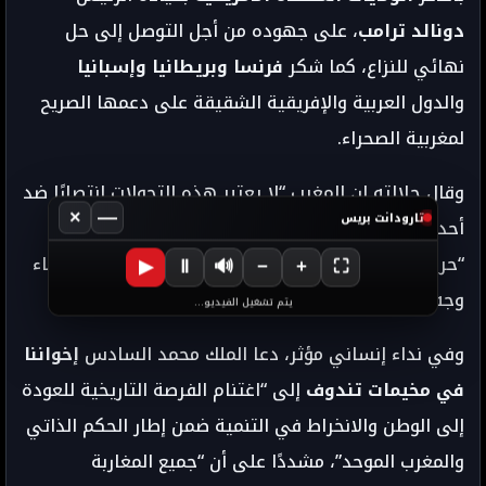
دونالد ترامب
، على جهوده من أجل التوصل إلى حل
نهائي للنزاع، كما شكر
فرنسا وبريطانيا وإسبانيا
والدول العربية والإفريقية الشقيقة على دعمها الصريح
لمغربية الصحراء.
وقال جلالته إن المغرب “لا يعتبر هذه التحولات انتصارًا ضد
×
—
تارودانت بريس
أحد، ولا يستغلها لتأجيج الصراع”، مؤكدًا أن المملكة
“حريصة على إيجاد حل لا غالب فيه ولا مغلوب، يحفظ ماء
▶
Ⅱ
🔊
−
+
⛶
وجه الجميع.”
يتم تشغيل الفيديو...
وفي نداء إنساني مؤثر، دعا الملك محمد السادس
إخواننا
في مخيمات تندوف
إلى “اغتنام الفرصة التاريخية للعودة
إلى الوطن والانخراط في التنمية ضمن إطار الحكم الذاتي
والمغرب الموحد”، مشددًا على أن “جميع المغاربة