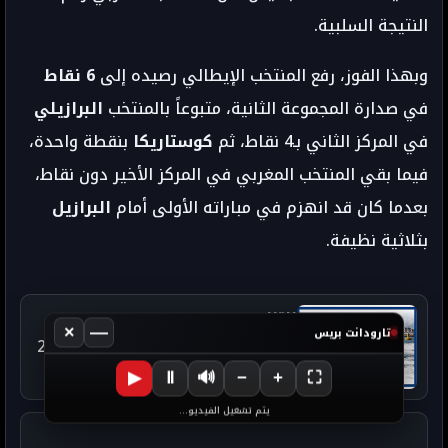
النتيجة السلبية.
وبهذا الفوز، رفع المنتخب الإيطالي رصيده إلى
6 نقاط
في صدارة المجموعة الثانية، متبوعاً بالمنتخب
البرازيلي
في المركز الثاني بـ4 نقاط، ثم
كوستاريكا
بنقطة واحدة،
فيما بقي المنتخب المغربي في المركز الأخير دون نقاط،
بعدما كان قد انهزم في مباراته الأولى أمام
البرازيل
بثلاثية نظيفة.
التالي
×
—
تارودانت بريس
📰 البحرية الفرنسية تحبط تهريب 2.4
طن من الكوكايين قبالة سواحل
▶
Ⅱ
🔊
−
+
⛶
ماديرا
يتم تشغيل الفيديو...