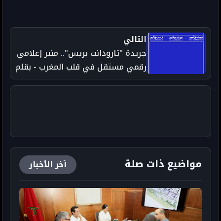
التالي
جريدة "تارودانت بريس".. منبر إعلامي
رقمي مستقل في قلب المغرب - بقلم
: عبد العزيز أبوالرحيم عن جريدة
taroudantpress 24 - جريدة
تارودانت بريس 24 الإخبارية -
مواضيع ذات صلة
آخر الأخبار