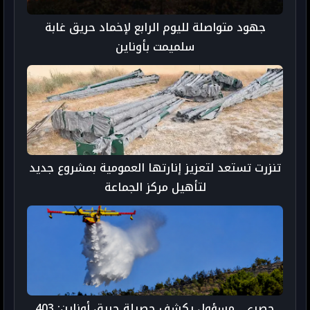
جهود متواصلة لليوم الرابع لإخماد حريق غابة
سلميمت بأوناين
تنزرت تستعد لتعزيز إنارتها العمومية بمشروع جديد
لتأهيل مركز الجماعة
حصري.. مسؤول يكشف حصيلة حريق أوناين: 403