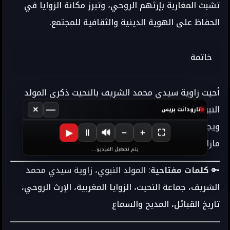
تشبث المغاربة بإرثهم الروحي، وتبرز مكانة الزوايا في
الحفاظ على الهوية الدينية والثقافية للمجتمع.
خاتمة
أحيت زاوية سيدي محمد الشريف بالنحيت ذكرى المولد
النبوي في مشهد يختزل عمق التاريخ الروحي للمغرب،
×
—
تارودانت بريس
ويجسد استمرارية التقاليد الدينية والاجتماعية التي
▶
Ⅱ
🔊
−
+
⛶
مازالت تنبض بالحياة.
يتم تشغيل الفيديو...
🔑
كلمات مفتاحية
: المولد النبوي، زاوية سيدي محمد
الشريف، جماعة النحيت، الزوايا المغربية، الإرث الروحي،
تاريخ القبائل، المديح والسماع