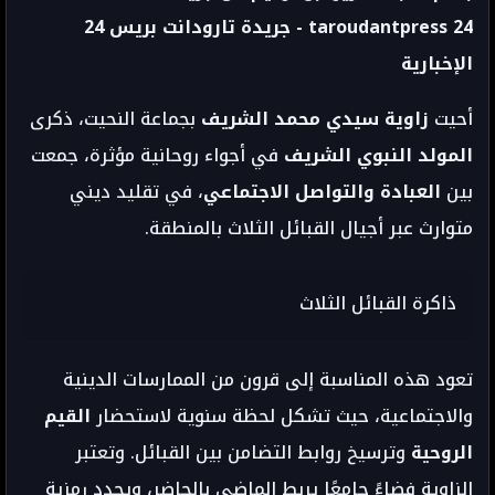
taroudantpress 24 - جريدة تارودانت بريس 24
الإخبارية
أحيت
زاوية سيدي محمد الشريف
بجماعة النحيت، ذكرى
المولد النبوي الشريف
في أجواء روحانية مؤثرة، جمعت
بين
العبادة والتواصل الاجتماعي
، في تقليد ديني
متوارث عبر أجيال القبائل الثلاث بالمنطقة.
ذاكرة القبائل الثلاث
تعود هذه المناسبة إلى قرون من الممارسات الدينية
والاجتماعية، حيث تشكل لحظة سنوية لاستحضار
القيم
الروحية
وترسيخ روابط التضامن بين القبائل. وتعتبر
الزاوية فضاءً جامعًا يربط الماضي بالحاضر، ويجدد رمزية