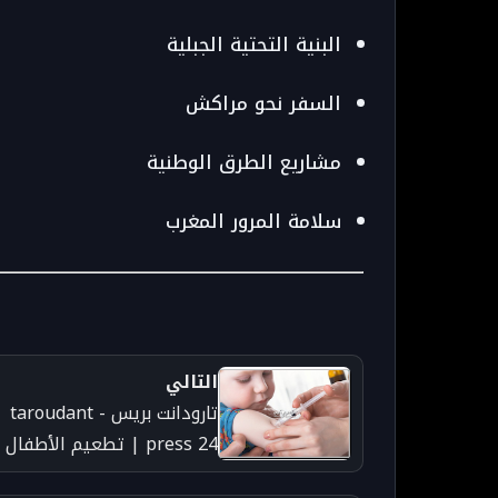
البنية التحتية الجبلية
السفر نحو مراكش
مشاريع الطرق الوطنية
سلامة المرور المغرب
التالي
تارودانت بريس - taroudant
press 24 | تطعيم الأطفال
بعمر 6 أشهر بمستشفيات بر