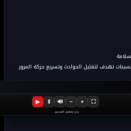
لسلامة
حسينات تهدف لتقليل الحوادث وتسريع حركة المرور
▶
Ⅱ
🔊
−
+
⛶
اء - مشاريع الطرق الوطنية
يتم تشغيل الفيديو...