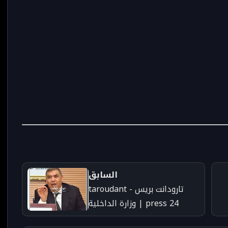
السابق
تارودانت بريس - taroudant
press 24 | وزارة الداخلية
حيل
تدرس عزل رؤساء جماعات بإنزكان