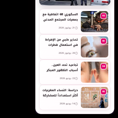
به
السكوري: 68 اتفاقية مع
02
جمعيات المجتمع المدني
لدعم حقوق الأطفال
21 يوليوز 2026
والنساء في العمل
تحذير طبي من الإفراط
03
في استعمال قطرات
العين وبخاخات الأنف
20 يوليوز 2026
المضيقة للأوعية
تجاعيد تحت العين..
04
أسباب الظهور المبكر
وطرق طبيعية للعناية
22 يونيو 2026
بالبشرة الحساسة -
taroudant press
دراسة: النساء المغربيات
05
أكثر استعداداً للمشاركة
في انتخابات 2026 مقارنة
16 يونيو 2026
بالرجال