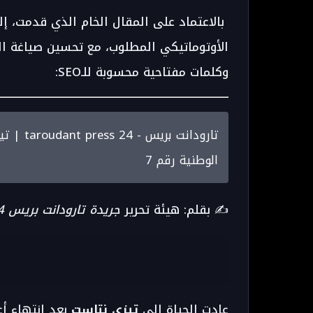
بالاعتماد على المقال الخام الذي قدمت، إ
وكلمات مفتاحية محسوبة للـSEO:
تارودانت
الوطنية رقم 7
✍️ بقلم: هيئة تحرير
جريدة تارودانت بريس 24
عادت الحياة إلى
تيزي نتاست
بعد انتهاء أ