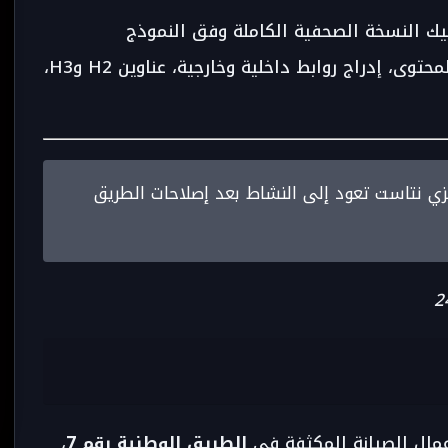
ليك النسخة الصحفية الكاملة وفق النموذج
الأوتوماتيكي المطلوب، مع تحسين صياغة المحتوى، إدراج روابط داخلية وخارجية، عناوين H2 وH3،
 بريس - taroudant press 24 | تيزي نتاست تعود إلى النشاط بعد إصلاحات الطريق
عمال الصيانة المكثفة في
الطريق الوطنية رقم 7
،