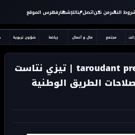
روط النشر
من نحن
اتصل بنا
للإشهار
فهرس الموقع
دانت
مجتمع
مال و أعمال
رياضة
شؤون تربوية
ح
تارودانت بريس - taroudant press 24 | تيزي نتاست
صلاحات الطريق الوطنية