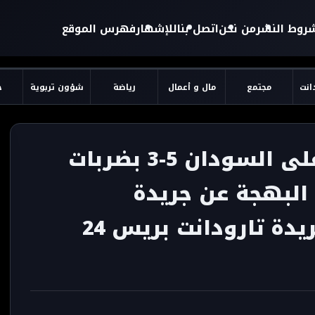
روط النشر
من نحن
اتصل بنا
للإشهار
فهرس الموقع
دانت
مجتمع
مال و أعمال
رياضة
شؤون تربوية
ح
السنغال تتألق وتفوز على السودان 5-3 بضربات
 البهجة عن جريدة
taroudant press 24 - جريدة تارودانت بريس 24