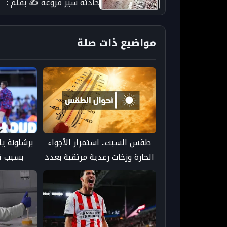
حادثة سير مروعة ✍️ بقلم :
محمد البهجة عن جريدة
taroudant press 24 - جري
مواضيع ذات صلة
تارودانت بريس 24 الإخبارية
طقس السبت.. استمرار الأجواء
برشلونة ي
الحارة وزخات رعدية مرتقبة بعدد
بسبب ت
من مناطق المملكة