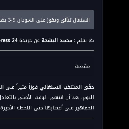
السنغال تتألق وتفوز على السودان 5-3 بضربات الترجيح
✍️ بقلم :
محمد البهجة
عن جريدة
taroudant press 24 -
مقدمة
حقّق
المنتخب السنغالي
فوزاً مثيراً على
ال
اليوم، بعد أن انتهى الوقت الأصلي بالتعادل
الجماهير على أعصابها حتى اللحظة الأخيرة.