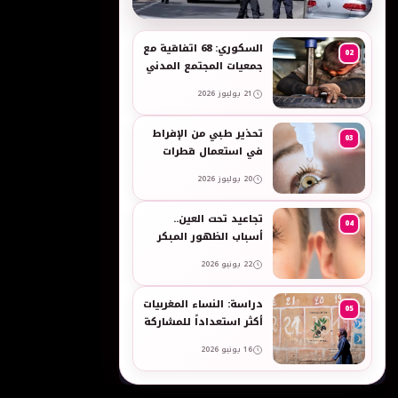
به
السكوري: 68 اتفاقية مع
02
جمعيات المجتمع المدني
لدعم حقوق الأطفال
21 يوليوز 2026
والنساء في العمل
تحذير طبي من الإفراط
03
في استعمال قطرات
العين وبخاخات الأنف
20 يوليوز 2026
المضيقة للأوعية
تجاعيد تحت العين..
04
أسباب الظهور المبكر
وطرق طبيعية للعناية
22 يونيو 2026
بالبشرة الحساسة -
taroudant press
دراسة: النساء المغربيات
05
أكثر استعداداً للمشاركة
في انتخابات 2026 مقارنة
16 يونيو 2026
بالرجال