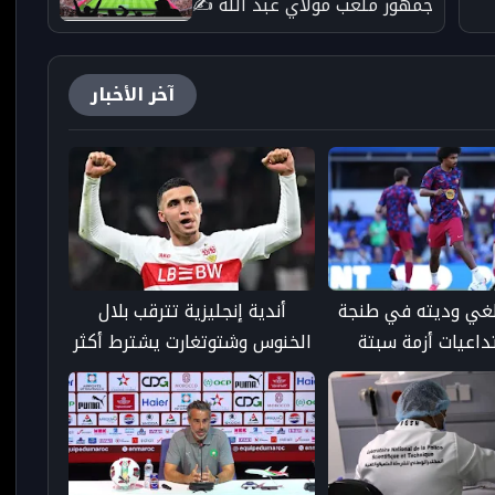
جمهور ملعب مولاي عبد الله ✍️
بقلم : محمد البهجة عن جريدة
دة
taroudant press 24 - جريدة
آخر الأخبار
تارودانت بريس 24 الإخبارية
لغي وديته في طنجة
أندية إنجليزية تترقب بلال
داعيات أزمة سبتة
الخنوس وشتوتغارت يشترط أكثر
من 60 مليون يورو