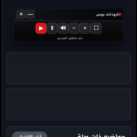
×
—
تارودانت بريس
▶
Ⅱ
🔊
−
+
⛶
يتم تشغيل الفيديو...
مواضيع ذات صلة