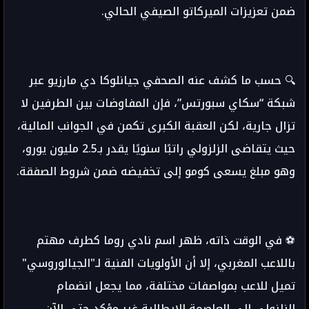
ضمن تعزيزات الميركاتو الصيفي الحالي.
🔍 حسب ما كشف عنه الصحفي جيانلوكا دي مارزيو عبر
شبكة “سكاي سبورتس”، فإن المفاوضات بين الطرفين لا
تزال جارية، لكن العقبة الكبرى تكمن في الجوانب المالية،
حيث يتقاضى الزلزولي راتبًا سنويًا يقدر بـ2.5 مليون يورو،
وهو مبلغ يسعى كومو إلى تخفيضه ضمن شروط الصفقة.
⚽️ في الوقت ذاته، ظهر اسم نادي روما كطرف مهتم
باللاعب المغربي، إلا أن الأولويات الفنية لـ"الجيالوروسي"
تميل للاعب بمواصفات مختلفة، مما يجعل انضمام
الزلزولي إلى العاصمة الإيطالية غير مؤكد حتى الآن.