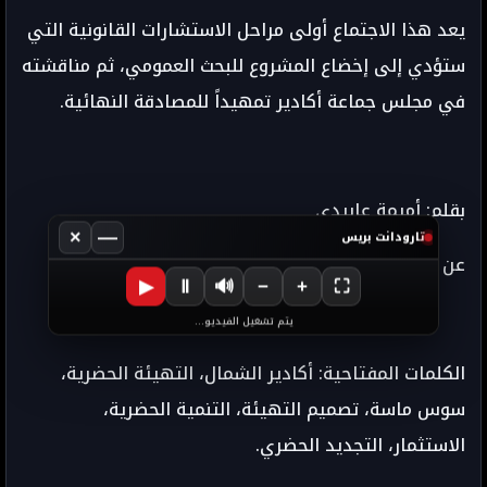
يعد هذا الاجتماع أولى مراحل الاستشارات القانونية التي
ستؤدي إلى إخضاع المشروع للبحث العمومي، ثم مناقشته
في مجلس جماعة أكادير تمهيداً للمصادقة النهائية.
بقلم: أميمة عابيدي
×
—
تارودانت بريس
عن جريدة تارودانت taroudant 24
▶
Ⅱ
🔊
−
+
⛶
يتم تشغيل الفيديو...
الكلمات المفتاحية: أكادير الشمال، التهيئة الحضرية،
سوس ماسة، تصميم التهيئة، التنمية الحضرية،
الاستثمار، التجديد الحضري.